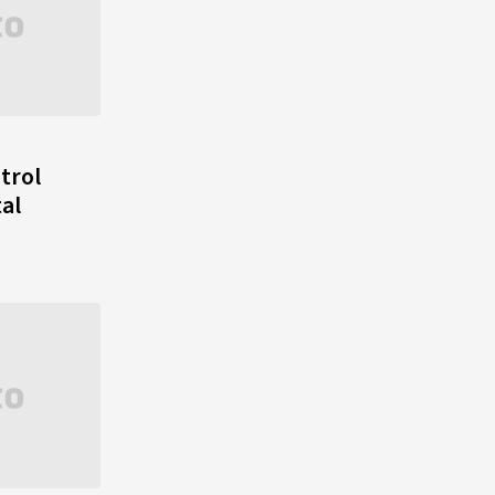
trol
tal