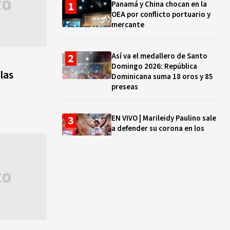
Panamá y China chocan en la
OEA por conflicto portuario y
mercante
Así va el medallero de Santo
Domingo 2026: República
las
Dominicana suma 18 oros y 85
preseas
EN VIVO | Marileidy Paulino sale
a defender su corona en los
400 metros
Bono a Mil 2026-2027: cómo
consultar si están tus hijos e
hijas en la lista y cuándo
puedes cobrar