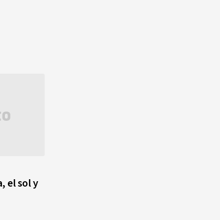
¿Qué se celebra hoy en el
mundo? Efemérides del 5 de
agosto, hechos y
conmemoraciones de esta
fecha
, el sol y