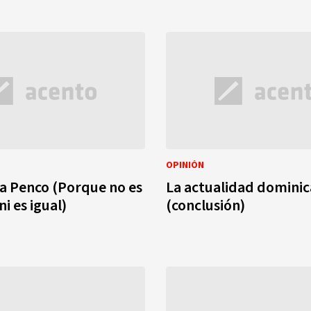
OPINIÓN
a Penco (Porque no es
La actualidad domini
i es igual)
(conclusión)