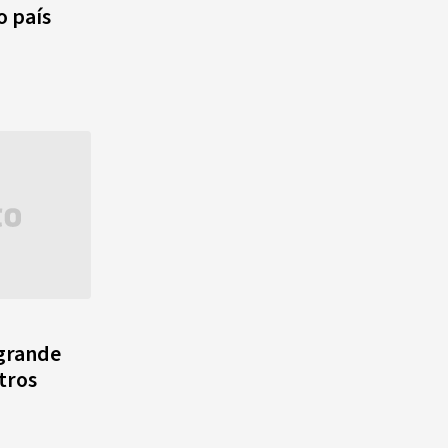
o país
grande
tros