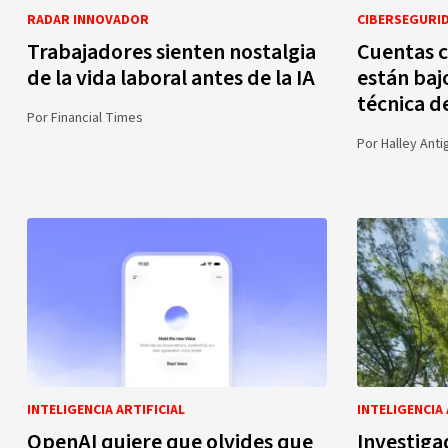
RADAR INNOVADOR
CIBERSEGURI
Trabajadores sienten nostalgia
Cuentas c
de la vida laboral antes de la IA
están baj
técnica d
Por
Financial Times
Por
Halley Anti
INTELIGENCIA ARTIFICIAL
INTELIGENCIA 
OpenAI quiere que olvides que
Investiga