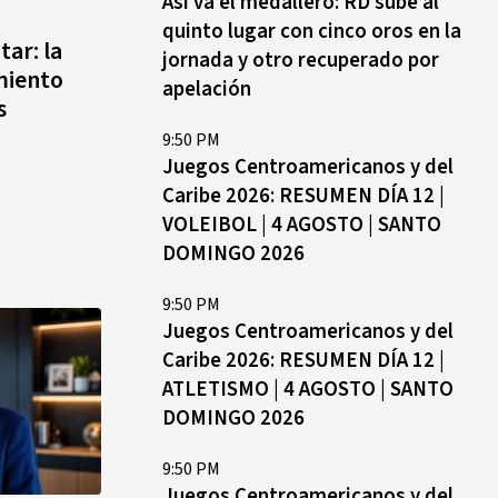
Así va el medallero: RD sube al
Rosado entre las olas de Azua
quinto lugar con cinco oros en la
ar: la
jornada y otro recuperado por
miento
apelación
s
9:50 PM
Juegos Centroamericanos y del
Caribe 2026: RESUMEN DÍA 12 |
VOLEIBOL | 4 AGOSTO | SANTO
DOMINGO 2026
9:50 PM
Juegos Centroamericanos y del
Caribe 2026: RESUMEN DÍA 12 |
ATLETISMO | 4 AGOSTO | SANTO
DOMINGO 2026
9:50 PM
Juegos Centroamericanos y del