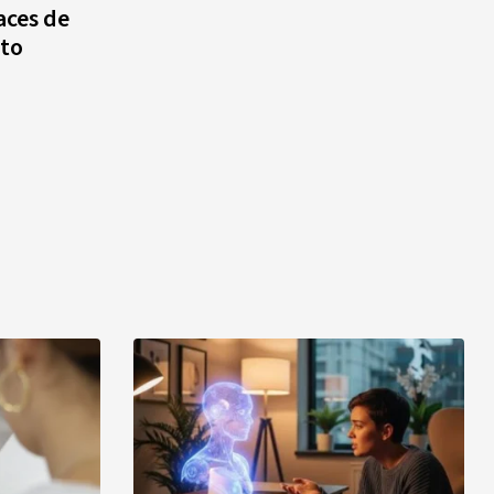
aces de
to