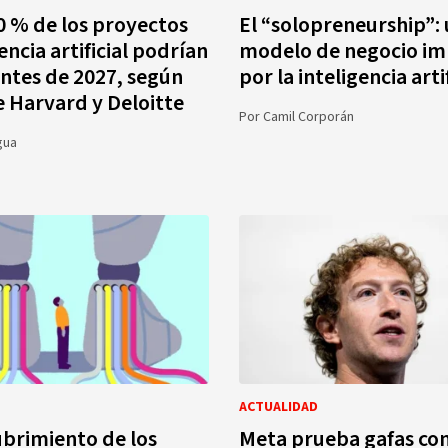
0 % de los proyectos
El “solopreneurship”:
encia artificial podrían
modelo de negocio i
antes de 2027, según
por la inteligencia artif
de Harvard y Deloitte
Por
Camil Corporán
gua
ACTUALIDAD
brimiento de los
Meta prueba gafas con