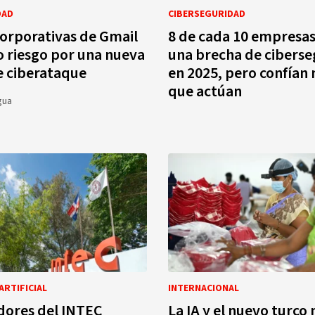
DAD
CIBERSEGURIDAD
orporativas de Gmail
8 de cada 10 empresas
o riesgo por una nueva
una brecha de cibers
e ciberataque
en 2025, pero confían 
que actúan
gua
ARTIFICIAL
INTERNACIONAL
dores del INTEC
La IA y el nuevo turco