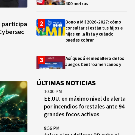
400 metros
Bono a Mil 2026-2027: cómo
 participa
consultar si están tus hijos e
 Cybersec
hijas en la lista y cuándo
puedes cobrar
Así quedó el medallero de los
Juegos Centroamericanos y
del Caribe hoy 01 de agosto:
México supera las 230 preseas
ÚLTIMAS NOTICIAS
10:00 PM
Santoral del 4 de agosto:
EE.UU. en máximo nivel de alerta
santos, beatos y mártires que
por incendios forestales ante 94
celebra la Iglesia católica hoy
grandes focos activos
“Desde los 10 años vivo de la
9:56 PM
pesca”: la vida de Michel