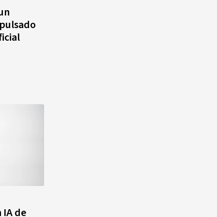
 un
mpulsado
icial
 IA de