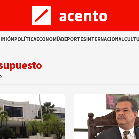
INIÓN
POLÍTICA
ECONOMÍA
DEPORTES
INTERNACIONAL
CULT
esupuesto
o