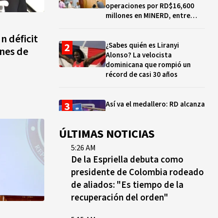
operaciones por RD$16,600
millones en MINERD, entre
2019 y 2020
n déficit
¿Sabes quién es Liranyi
ones de
Alonso? La velocista
dominicana que rompió un
récord de casi 30 años
Así va el medallero: RD alcanza
30 oros, supera a Puerto Rico
y se afianza en el quinto lugar
ÚLTIMAS NOTICIAS
5:26 AM
Muere Jorge Frías, diputado
De la Espriella debuta como
del PRM por Santo Domingo
presidente de Colombia rodeado
Este
de aliados: "Es tiempo de la
recuperación del orden"
¿Qué se celebra hoy en el
mundo? Efemérides del 7 de