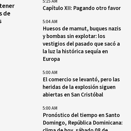
5:15 AM
agosto, hechos y
tener
Capítulo XII: Pagando otro favor
conmemoraciones de esta
s de
fecha
s
5:04 AM
Huesos de mamut, buques nazis
y bombas sin explotar: los
vestigios del pasado que sacó a
la luz la histórica sequía en
Europa
5:00 AM
El comercio se levantó, pero las
heridas de la explosión siguen
abiertas en San Cristóbal
5:00 AM
Pronóstico del tiempo en Santo
Domingo, República Dominicana:
clima de hoy, sábado 08 de