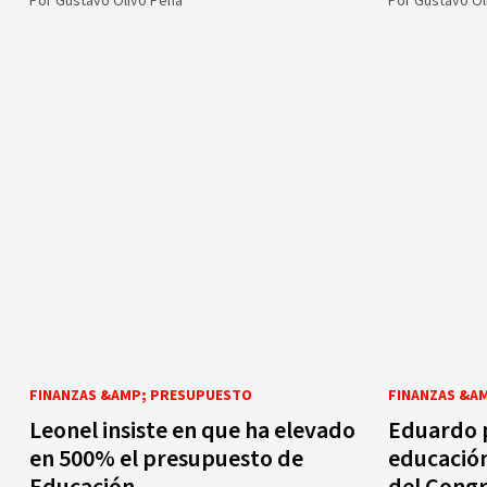
Por
Gustavo Olivo Peña
Por
Gustavo Ol
FINANZAS &AMP; PRESUPUESTO
FINANZAS &A
Leonel insiste en que ha elevado
Eduardo 
en 500% el presupuesto de
educació