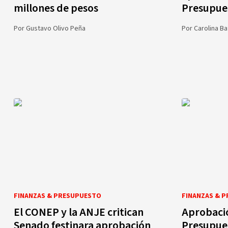
millones de pesos
Presupue
Por
Gustavo Olivo Peña
Por
Carolina B
FINANZAS & PRESUPUESTO
FINANZAS & 
El CONEP y la ANJE critican
Aprobació
Senado festinara aprobación
Presupues