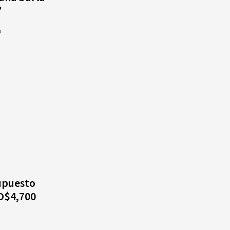
”
o
upuesto
D$4,700