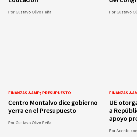
Educación
del Cong
Por
Gustavo Olivo Peña
Por
Gustavo Ol
FINANZAS &AMP; PRESUPUESTO
FINANZAS &A
Centro Montalvo dice gobierno
UE otorga
yerra en el Presupuesto
a Repúbli
apoyo pr
Por
Gustavo Olivo Peña
Por
Acento.co