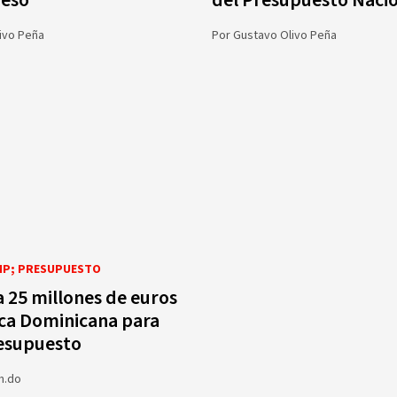
reso
del Presupuesto Naci
ivo Peña
Por
Gustavo Olivo Peña
MP; PRESUPUESTO
 25 millones de euros
ca Dominicana para
esupuesto
m.do