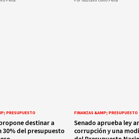
ivo Peña
Por
Gustavo Olivo Peña
MP; PRESUPUESTO
FINANZAS &AMP; PRESUPUESTO
propone destinar a
Senado aprueba ley an
n 30% del presupuesto
corrupción y una modi