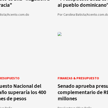
acia”
al pueblo dominicano
atista/Acento.com.do
Por
Carolina Batista/Acento.com.d
PRESUPUESTO
FINANZAS & PRESUPUESTO
uesto Nacional del
Senado aprueba pres
ño superaría los 400
complementario de R
nes de pesos
millones