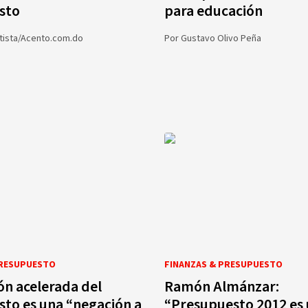
sto
para educación
atista/Acento.com.do
Por
Gustavo Olivo Peña
PRESUPUESTO
FINANZAS & PRESUPUESTO
n acelerada del
Ramón Almánzar:
to es una “negación a
“Presupuesto 2012 es 