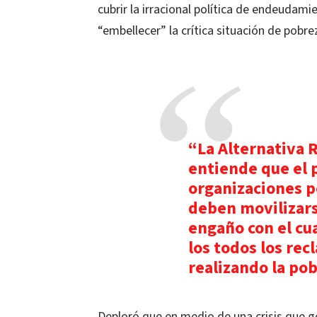
cubrir la irracional política de endeudami
“embellecer” la crítica situación de pobr
“La Alternativa 
entiende que el 
organizaciones p
deben movilizars
engaño con el cua
los todos los re
realizando la pob
Deploró que en medio de una crisis que g