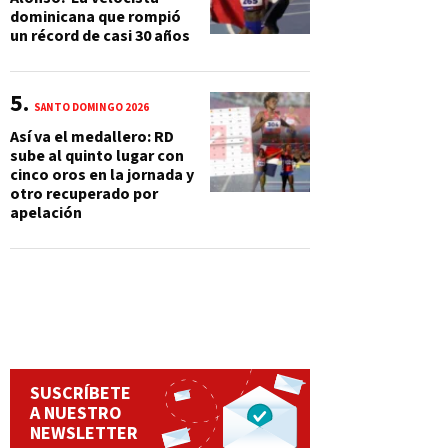
dominicana que rompió
un récord de casi 30 años
SANTO DOMINGO 2026
Así va el medallero: RD
sube al quinto lugar con
cinco oros en la jornada y
otro recuperado por
apelación
SUSCRÍBETE
A NUESTRO
NEWSLETTER