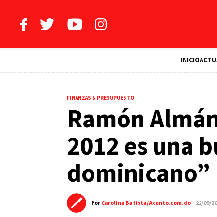
INICIO
ACTU
FINANZAS & PRESUPUESTO
Ramón Almánz
2012 es una b
dominicano”
Por
Carolina Batista/Acento.com.do
22/09/2