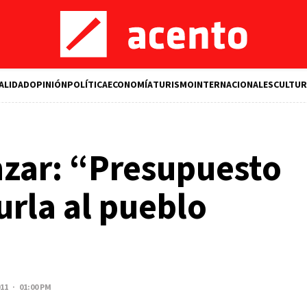
ALIDAD
OPINIÓN
POLÍTICA
ECONOMÍA
TURISMO
INTERNACIONALES
CULTUR
ar: “Presupuesto
urla al pueblo
011 · 01:00 PM