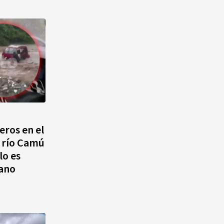
ros en el
 río Camú
lo es
lano