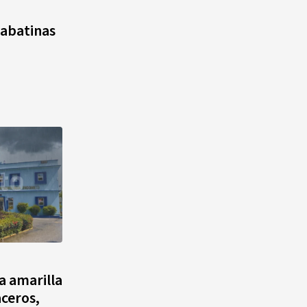
sabatinas
a amarilla
aceros,