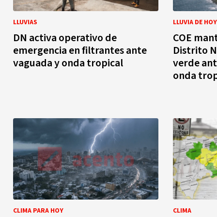
LLUVIAS
LLUVIA DE HOY
DN activa operativo de
COE manti
emergencia en filtrantes ante
Distrito 
vaguada y onda tropical
verde ant
onda trop
CLIMA PARA HOY
CLIMA