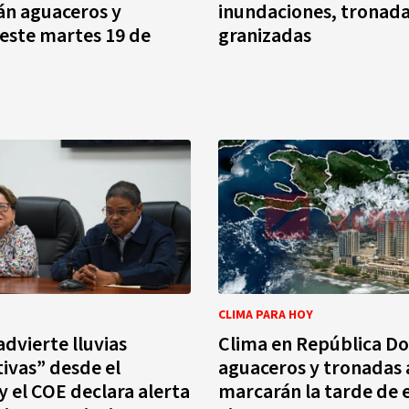
án aguaceros y
inundaciones, tronada
este martes 19 de
granizadas
CLIMA PARA HOY
dvierte lluvias
Clima en República D
tivas” desde el
aguaceros y tronadas 
 el COE declara alerta
marcarán la tarde de 