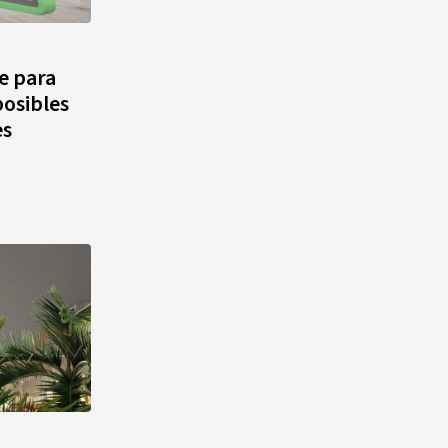
agosto, hechos y
conmemoraciones de esta
fecha
e para
posibles
es