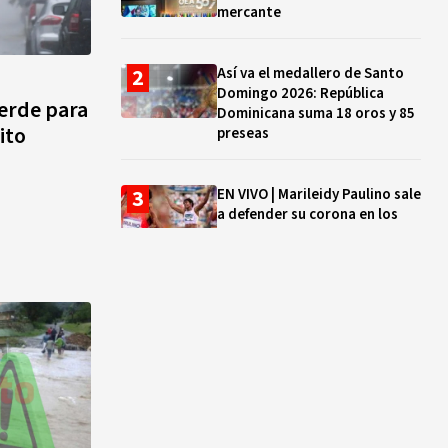
mercante
Así va el medallero de Santo
Domingo 2026: República
verde para
Dominicana suma 18 oros y 85
ito
preseas
EN VIVO | Marileidy Paulino sale
a defender su corona en los
400 metros
Bono a Mil 2026-2027: cómo
consultar si están tus hijos e
hijas en la lista y cuándo
puedes cobrar
¿Qué se celebra hoy en el
mundo? Efemérides del 5 de