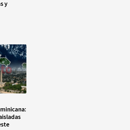
s y
ominicana:
aisladas
este