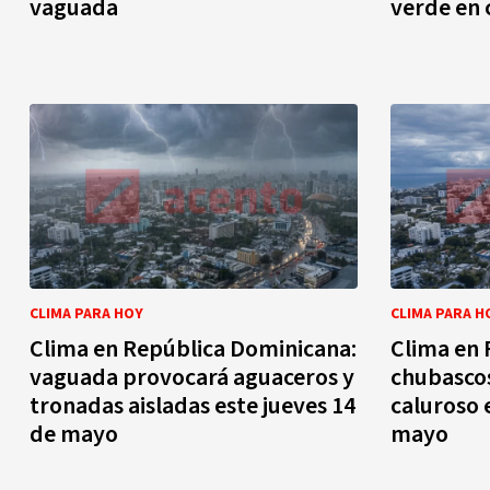
vaguada
verde en 
CLIMA PARA HOY
CLIMA PARA H
Clima en República Dominicana:
Clima en 
vaguada provocará aguaceros y
chubascos
tronadas aisladas este jueves 14
caluroso 
de mayo
mayo