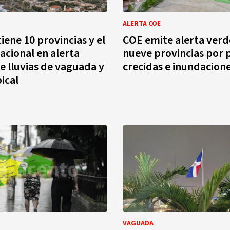
ALERTA COE
ene 10 provincias y el
COE emite alerta verd
Nacional en alerta
nueve provincias por 
e lluvias de vaguada y
crecidas e inundacion
ical
VAGUADA