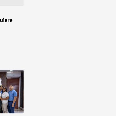
quinto lugar con cinco oros en
la jornada y otro recuperado
por apelación
quiere
¿Quién era Román Ramos? El
empresario que transformó el
comercio moderno en
República Dominicana