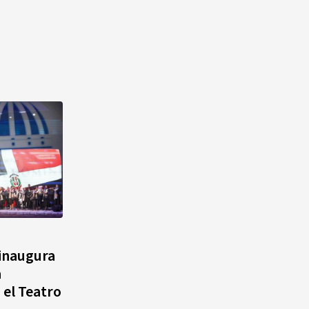
 inaugura
a
 el Teatro