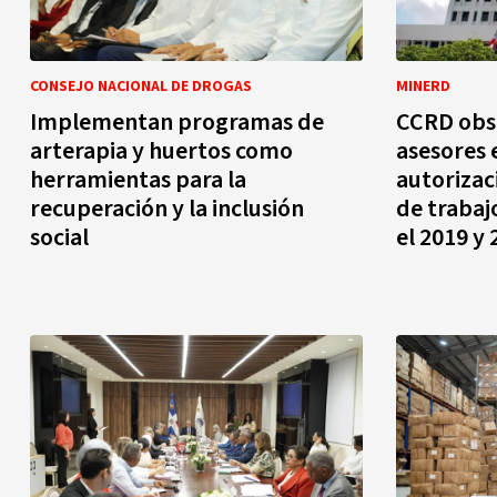
CONSEJO NACIONAL DE DROGAS
MINERD
Implementan programas de
CCRD obs
arterapia y huertos como
asesores 
herramientas para la
autorizac
recuperación y la inclusión
de trabaj
social
el 2019 y