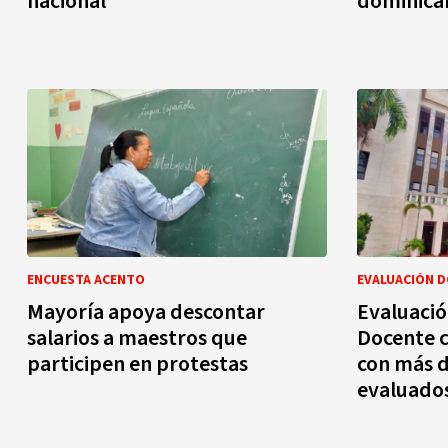
nacional
dominica
ENCUESTA ACENTO
EVALUACIÓN 
Mayoría apoya descontar
Evaluaci
salarios a maestros que
Docente c
participen en protestas
con más d
evaluado