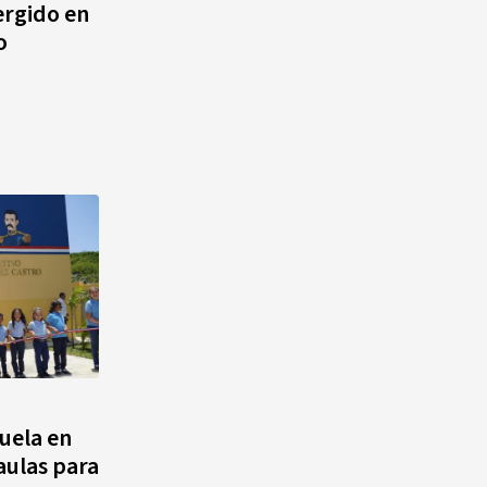
rgido en
o
uela en
 aulas para