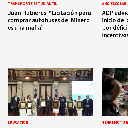
TRANSPORTE ESTUDIANTIL
AÑO ESCOLAR
Juan Hubieres: “Licitación para
ADP advie
comprar autobuses del Minerd
inicio de
es una mafia”
por défici
incentivo
EDUCACIÓN
TERREMOTO E