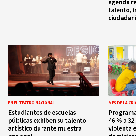
agenda re
talento, 
ciudadan
EN EL TEATRO NACIONAL
MES DE LA CR
Estudiantes de escuelas
Programa 
públicas exhiben su talento
46 % a 32 
artístico durante muestra
violenta e