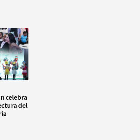
ón celebra
ectura del
ria