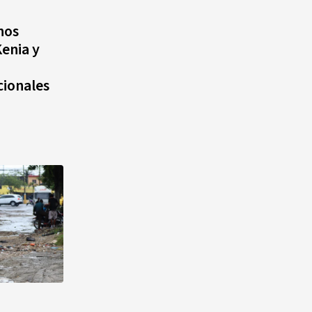
nos
Kenia y
cionales