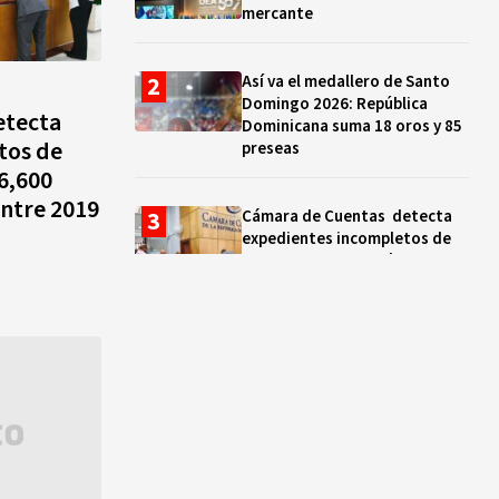
mercante
Así va el medallero de Santo
Domingo 2026: República
etecta
Dominicana suma 18 oros y 85
tos de
preseas
6,600
ntre 2019
Cámara de Cuentas detecta
expedientes incompletos de
operaciones por RD$16,600
millones en MINERD, entre
2019 y 2020
¿Sabes quién es Liranyi
Alonso? La velocista
dominicana que rompió un
récord de casi 30 años
Así va el medallero: RD sube al