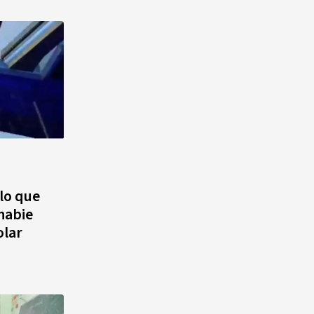
 lo que
Inabie
olar