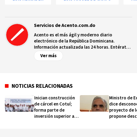
Servicios de Acento.com.do
Acento es el más ágil y moderno diario
electrónico de la República Dominicana.
Información actualizada las 24 horas. Entérate
de las noticias y sucesos más importantes a
Ver más
nivel nacional e internacional, videos y fotos
sobre los hechos y los protagonistas más
relevantes en tiempo real.
NOTICIAS RELACIONADAS
Inician construcción
Ministro de E
de cárcel en Cotuí;
dice descono
forma parte de
proyecto de l
inversión superior a
propone desc
RD$ 4,200 millones
salarios a do
que participe
huelgas