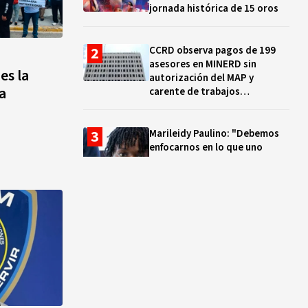
jornada histórica de 15 oros
CCRD observa pagos de 199
asesores en MINERD sin
es la
autorización del MAP y
a
carente de trabajos
realizados, durante el 2019 y
2020
Marileidy Paulino: "Debemos
enfocarnos en lo que uno
quiere y no en los problemas"
EN VIVO: ¿Dónde ver la
clausura de los Juegos
Centroamericanos y del Caribe
Santo Domingo 2026? Hora,
lugar y quiénes cantarán
El ocaso de los proyectos
colectivos