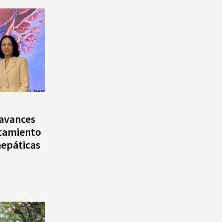
 avances
atamiento
hepáticas