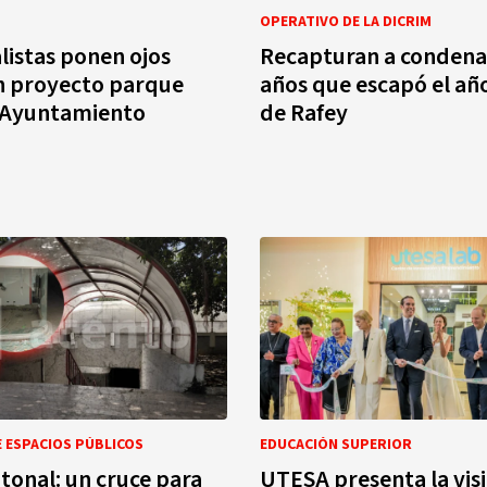
OPERATIVO DE LA DICRIM
istas ponen ojos
Recapturan a condena
en proyecto parque
años que escapó el añ
l Ayuntamiento
de Rafey
 ESPACIOS PÚBLICOS
EDUCACIÓN SUPERIOR
tonal: un cruce para
UTESA presenta la visi