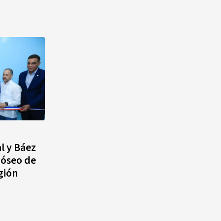
al y Báez
 óseo de
gión