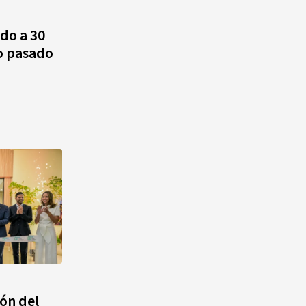
do a 30
Cámara de Cuentas detecta
o pasado
expedientes incompletos de
operaciones por RD$16,600
millones en MINERD, entre
2019 y 2020
ón del