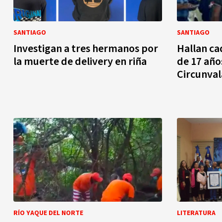
SANTIAGO
SANTIAGO
Investigan a tres hermanos por
Hallan ca
la muerte de delivery en riña
de 17 año
Circunval
RÍO YAQUE DEL NORTE
LITERATURA