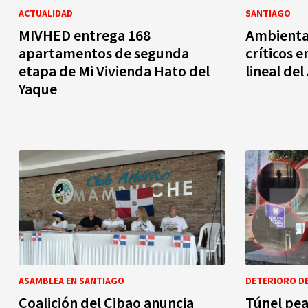
ACTUALIDAD
SANTIAGO
MIVHED entrega 168
Ambiental
apartamentos de segunda
críticos 
etapa de Mi Vivienda Hato del
lineal de
Yaque
ASAMBLEA EN SANTIAGO
DETERIORO DE
Coalición del Cibao anuncia
Túnel pea