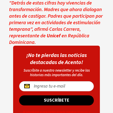
"Detrás de estas cifras hay vivencias de
transformación. Madres que ahora dialogan
antes de castigar. Padres que participan por
primera vez en actividades de estimulación
temprana", afirmó Carlos Carrera,
representante de
Unicef
en República
Dominicana.
¡No te pierdas las noticias
destacadas de Acento!
Suscríbite a nuestro newsletter y recibe las
historias más importantes del día.
SUSCRÍBETE
Al suscribirse al newsletter acepta nuestros
términos y