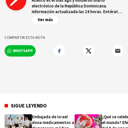
Acento es el más ágil y moderno diario
electrónico de la República Dominicana.
Información actualizada las 24 horas. Entérate
de las noticias y sucesos más importantes a
Ver más
nivel nacional e internacional, videos y fotos
sobre los hechos y los protagonistas más
relevantes en tiempo real.
COMPARTIR ESTA NOTA
WHATSAPP
SIGUE LEYENDO
Embajada de Israel
¿Qué se celeb
dona medicamentos a
el mundo? Ef