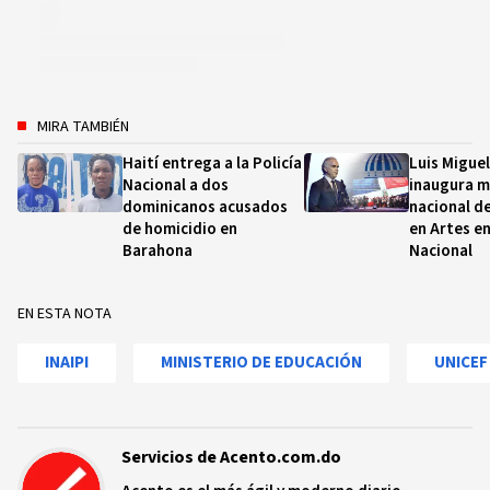
MIRA TAMBIÉN
Haití entrega a la Policía
Luis Migue
Nacional a dos
inaugura m
dominicanos acusados
nacional d
de homicidio en
en Artes en
Barahona
Nacional
EN ESTA NOTA
INAIPI
MINISTERIO DE EDUCACIÓN
UNICEF
Servicios de Acento.com.do