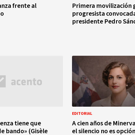
nza frente al
Primera movilización 
io
progresista convocada
presidente Pedro Sán
EDITORIAL
enza tiene que
A cien años de Minerva
e bando» (Gisèle
el silencio no es opció