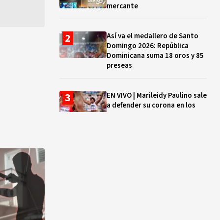
mercante
Así va el medallero de Santo
Domingo 2026: República
Dominicana suma 18 oros y 85
preseas
EN VIVO | Marileidy Paulino sale
a defender su corona en los
400 metros
Bono a Mil 2026-2027: cómo
consultar si están tus hijos e
hijas en la lista y cuándo
puedes cobrar
¿Qué se celebra hoy en el
mundo? Efemérides del 5 de