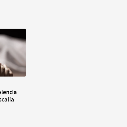
olencia
scalía