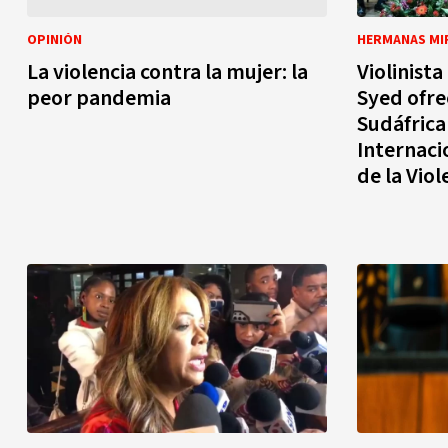
OPINIÓN
HERMANAS MI
La violencia contra la mujer: la
Violinist
peor pandemia
Syed ofre
Sudáfrica
Internaci
de la Viol