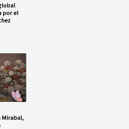
global
 por el
chez
 Mirabal,
n