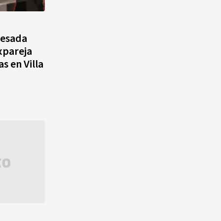
agosto, hechos y
conmemoraciones de esta
fecha
resada
xpareja
s en Villa