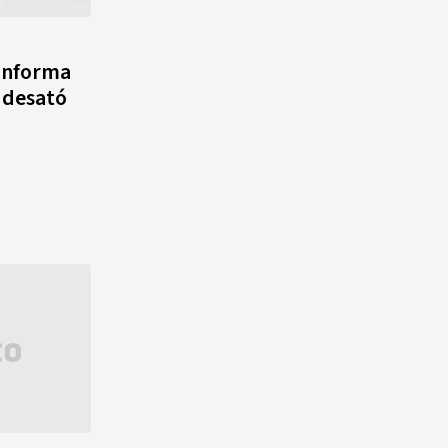
 informa
e desató