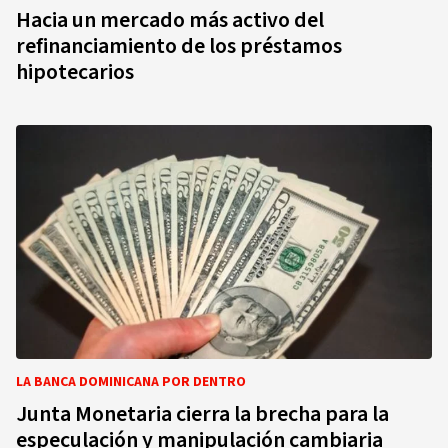
Hacia un mercado más activo del
refinanciamiento de los préstamos
hipotecarios
LA BANCA DOMINICANA POR DENTRO
Junta Monetaria cierra la brecha para la
especulación y manipulación cambiaria