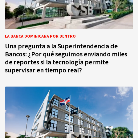
LA BANCA DOMINICANA POR DENTRO
Una pregunta a la Superintendencia de
Bancos: ¿Por qué seguimos enviando miles
de reportes si la tecnología permite
supervisar en tiempo real?