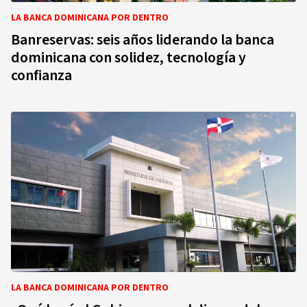
LA BANCA DOMINICANA POR DENTRO
Banreservas: seis años liderando la banca
dominicana con solidez, tecnología y
confianza
LA BANCA DOMINICANA POR DENTRO