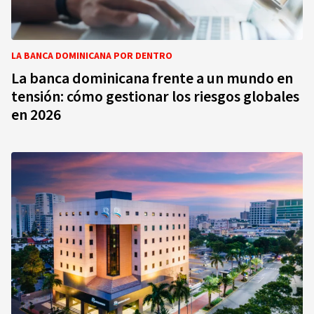
LA BANCA DOMINICANA POR DENTRO
La banca dominicana frente a un mundo en
tensión: cómo gestionar los riesgos globales
en 2026