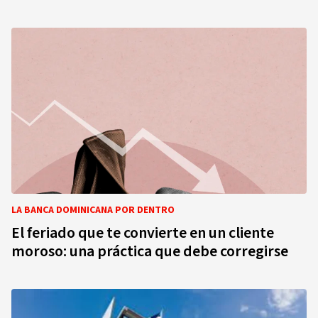
LA BANCA DOMINICANA POR DENTRO
El feriado que te convierte en un cliente
moroso: una práctica que debe corregirse