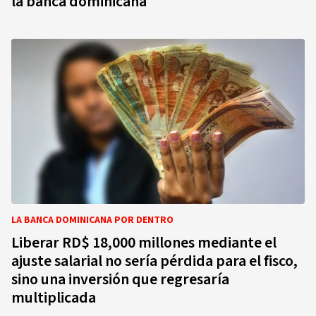
la banca dominicana
LA BANCA DOMINICANA POR DENTRO
Liberar RD$ 18,000 millones mediante el
ajuste salarial no sería pérdida para el fisco,
sino una inversión que regresaría
multiplicada