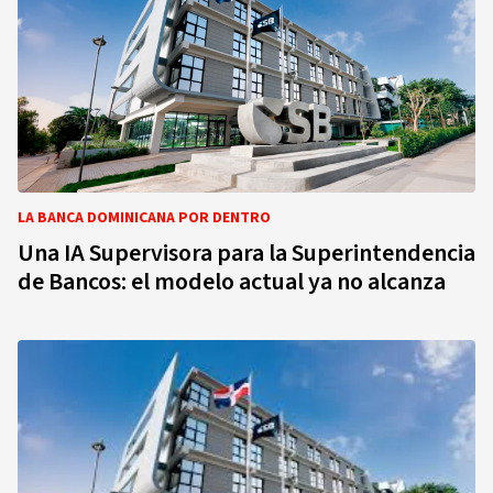
LA BANCA DOMINICANA POR DENTRO
Una IA Supervisora para la Superintendencia
de Bancos: el modelo actual ya no alcanza