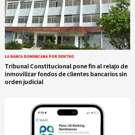
LA BANCA DOMINICANA POR DENTRO
Tribunal Constitucional pone fin al relajo de
inmovilizar fondos de clientes bancarios sin
orden judicial