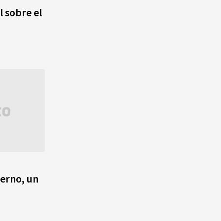
agosto, hechos y
l sobre el
conmemoraciones de esta
fecha
ierno, un