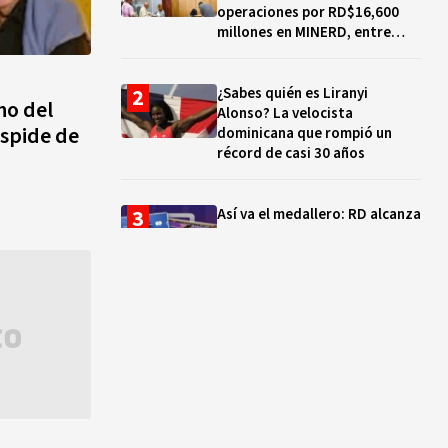
operaciones por RD$16,600
millones en MINERD, entre
2019 y 2020
¿Sabes quién es Liranyi
no del
Alonso? La velocista
espide de
dominicana que rompió un
récord de casi 30 años
Así va el medallero: RD alcanza
30 oros, supera a Puerto Rico
y se afianza en el quinto lugar
Muere Jorge Frías, diputado
del PRM por Santo Domingo
Este
¿Qué se celebra hoy en el
mundo? Efemérides del 7 de