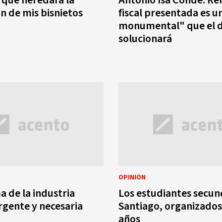
que heredará la
Antonio Isa Conde: R
n de mis bisnietos
fiscal presentada es u
monumental" que el d
solucionará
OPINIÓN
a de la industria
Los estudiantes secun
rgente y necesaria
Santiago, organizados
años