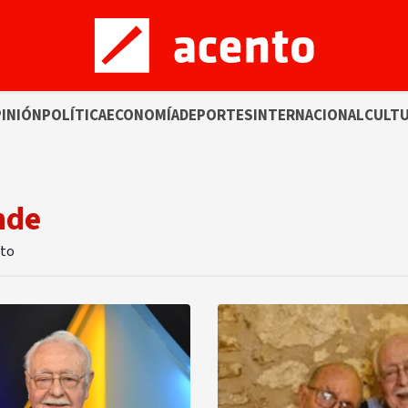
INIÓN
POLÍTICA
ECONOMÍA
DEPORTES
INTERNACIONAL
CULT
nde
nto