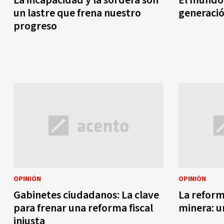
La incapacidad y la sordera son
El mundo 
un lastre que frena nuestro
generació
progreso
OPINIÓN
OPINIÓN
Gabinetes ciudadanos: La clave
La reform
para frenar una reforma fiscal
minera: u
injusta