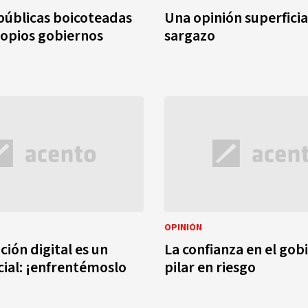
 públicas boicoteadas
Una opinión superficia
ropios gobiernos
sargazo
OPINIÓN
ción digital es un
La confianza en el gob
cial: ¡enfrentémoslo
pilar en riesgo