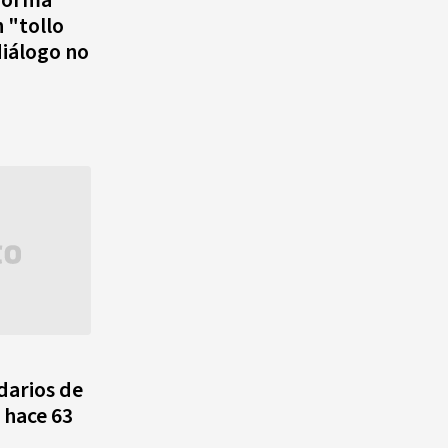
eforma
n "tollo
iálogo no
darios de
 hace 63