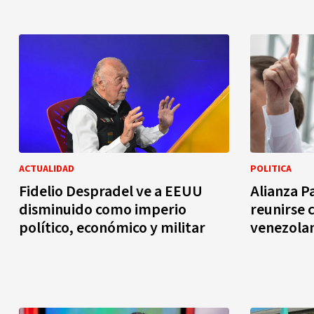
ACTUALIDAD
POLITICA
Fidelio Despradel ve a EEUU
Alianza P
disminuido como imperio
reunirse 
político, económico y militar
venezolan