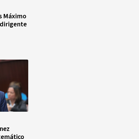
quinto lugar con cinco oros en
la jornada y otro recuperado
ís Máximo
por apelación
dirigente
¿Quién era Román Ramos? El
empresario que transformó el
comercio moderno en
República Dominicana
nez
temático