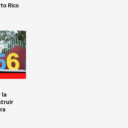
to Rico
 la
struir
ra