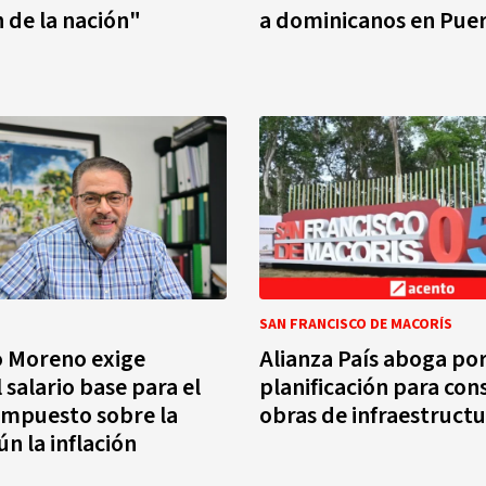
n de la nación"
a dominicanos en Puer
SAN FRANCISCO DE MACORÍS
o Moreno exige
Alianza País aboga por
 salario base para el
planificación para con
impuesto sobre la
obras de infraestructu
n la inflación