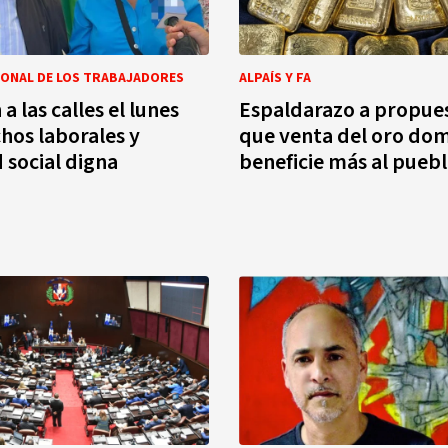
IONAL DE LOS TRABAJADORES
ALPAÍS Y FA
 las calles el lunes
Espaldarazo a propue
hos laborales y
que venta del oro do
 social digna
beneficie más al pueb