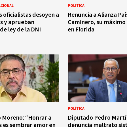
ACIONAL
POLÍTICA
 oficialistas desoyen a
Renuncia a Alianza Pa
s y aprueban
Caminero, su máximo 
de ley de la DNI
en Florida
POLÍTICA
 Moreno: “Honrar a
Diputado Pedro Martí
s es sembrar amor en
denuncia maltrato sis