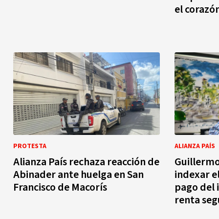
el corazó
PROTESTA
ALIANZA PAÍS
Alianza País rechaza reacción de
Guillerm
Abinader ante huelga en San
indexar el
Francisco de Macorís
pago del 
renta segú