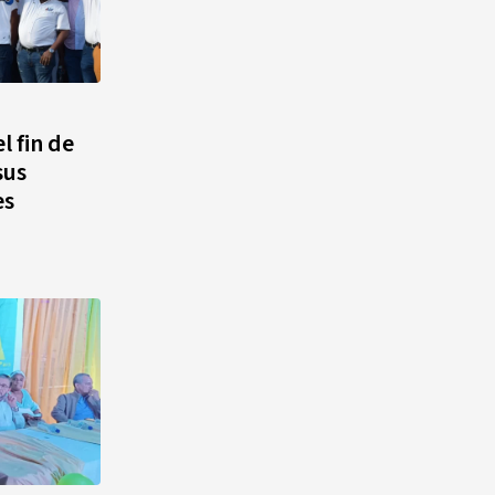
l fin de
sus
es