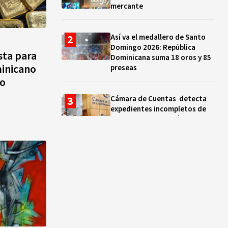
mercante
Así va el medallero de Santo
Domingo 2026: República
sta para
Dominicana suma 18 oros y 85
minicano
preseas
lo
Cámara de Cuentas detecta
expedientes incompletos de
operaciones por RD$16,600
millones en MINERD, entre
2019 y 2020
¿Sabes quién es Liranyi
Alonso? La velocista
dominicana que rompió un
récord de casi 30 años
Así va el medallero: RD sube al