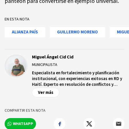
panteón para convertirse en ejemplo universal.
EN ESTA NOTA
ALIANZA PAÍS
GUILLERMO MORENO
MIGUE
Miguel Ángel Cid Cid
MUNICIPALISTA
Especialista en fortalecimiento y planificación
institucional, con experiencias exitosas en RD y
Haití. Experto en resolución de conflictos y
capacitación de jóvenes y adultos. Creador e
Ver más
impulsor de la primera experiencia de
presupuesto participativo en Villa González,
República Dominicana, recorriendo decenas de
COMPARTIR ESTA NOTA
municipios promoviendo iniciativas de
planificación estratégica y participación socio-
WHATSAPP
política a nivel local.