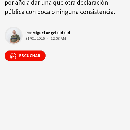
por año a dar una que otra declaración
pública con poca o ninguna consistencia.
Por
Miguel Ángel Cid Cid
31/01/2026 · 12:03 AM
ESCUCHAR
ESCUCHAR