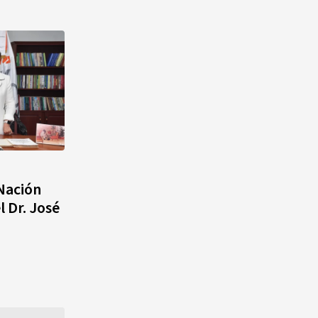
 Nación
 Dr. José