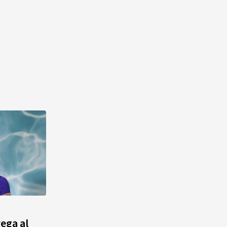
Alonso? La velocista
dominicana que rompió un
récord de casi 30 años
¿Quién era Román Ramos? El
empresario que transformó el
comercio moderno en
República Dominicana
¿Qué se celebra hoy en el
mundo? Efemérides del 6 de
agosto, hechos y
conmemoraciones de esta
fecha
ega al