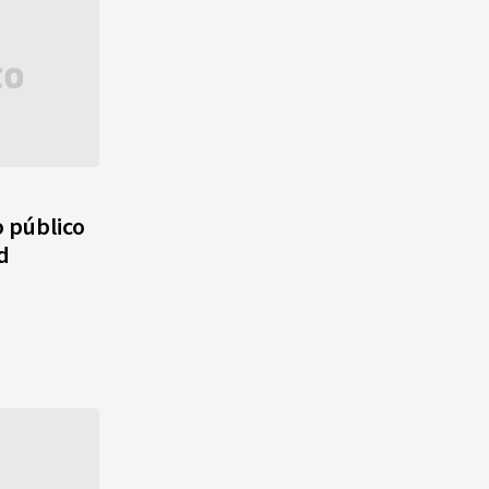
 público
d