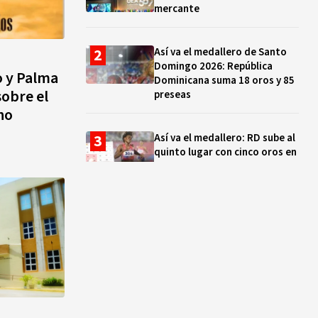
mercante
Así va el medallero de Santo
Domingo 2026: República
o y Palma
Dominicana suma 18 oros y 85
sobre el
preseas
no
Así va el medallero: RD sube al
quinto lugar con cinco oros en
la jornada y otro recuperado
por apelación
Cámara de Cuentas detecta
expedientes incompletos de
operaciones por RD$16,600
millones en MINERD, entre
2019 y 2020
¿Sabes quién es Liranyi