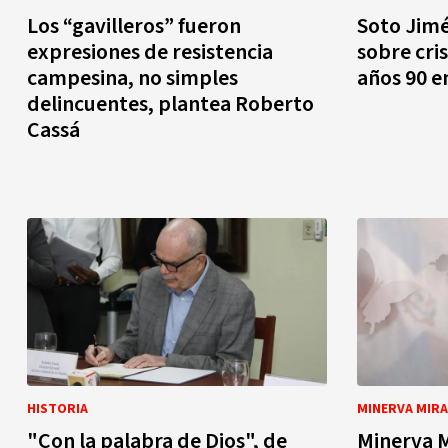
Los “gavilleros” fueron
Soto Jimé
expresiones de resistencia
sobre cris
campesina, no simples
años 90 e
delincuentes, plantea Roberto
Cassá
HISTORIA
MINERVA MIR
"Con la palabra de Dios", de
Minerva M