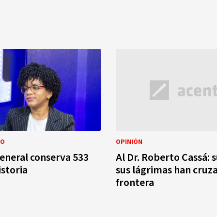
IO
OPINIÓN
eneral conserva 533
Al Dr. Roberto Cassá: s
istoria
sus lágrimas han cruz
frontera