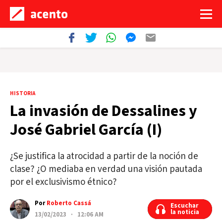
HISTORIA
La invasión de Dessalines y
José Gabriel García (I)
¿Se justifica la atrocidad a partir de la noción de
clase? ¿O mediaba en verdad una visión pautada
por el exclusivismo étnico?
Por
Roberto Cassá
Escuchar
Escuchar
la noticia
la noticia
13/02/2023 · 12:06 AM