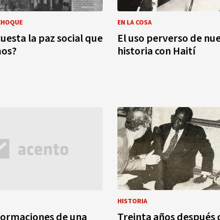
CHOQUE
EN LA COSA
uesta la paz social que
El uso perverso de nu
mos?
historia con Haití
HISTORIA
formaciones de una
Treinta años después 