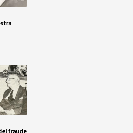
estra
del fraude