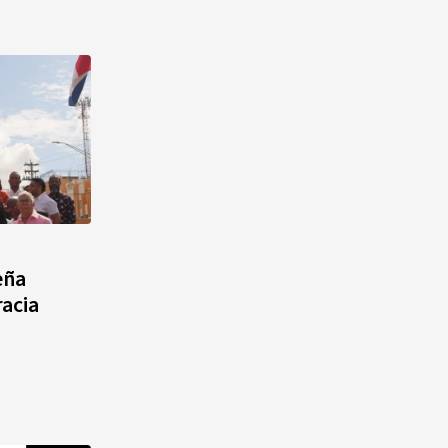
eña
acia