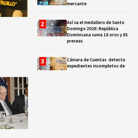
mercante
Así va el medallero de Santo
Domingo 2026: República
Dominicana suma 18 oros y 85
preseas
Cámara de Cuentas detecta
expedientes incompletos de
operaciones por RD$16,600
millones en MINERD, entre
2019 y 2020
¿Sabes quién es Liranyi
Alonso? La velocista
dominicana que rompió un
récord de casi 30 años
Así va el medallero: RD sube al