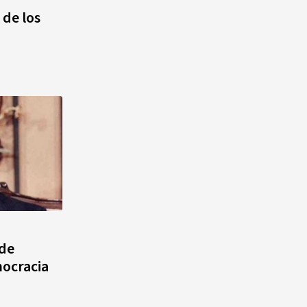
quinto lugar con cinco oros en
 de los
la jornada y otro recuperado
por apelación
¿Quién era Román Ramos? El
empresario que transformó el
comercio moderno en
República Dominicana
 de
mocracia