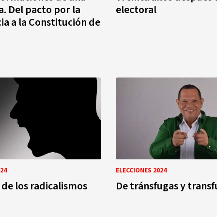
. Del pacto por la
electoral
a a la Constitución de
24
ELECCIONES 2024
 de los radicalismos
De tránsfugas y trans