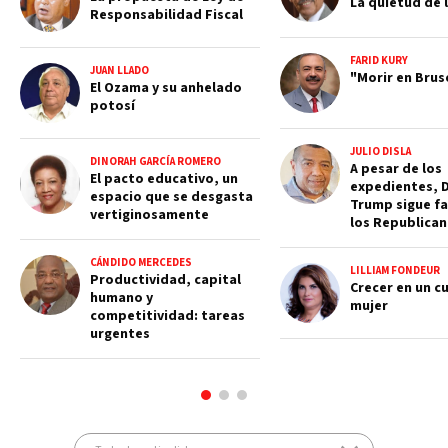
La quietud de l
Responsabilidad Fiscal
FARID KURY
JUAN LLADO
"Morir en Brus
El Ozama y su anhelado
potosí
JULIO DISLA
DINORAH GARCÍA ROMERO
A pesar de los
El pacto educativo, un
expedientes, 
espacio que se desgasta
Trump sigue fa
vertiginosamente
los Republica
CÁNDIDO MERCEDES
LILLIAM FONDEUR
Productividad, capital
Crecer en un c
humano y
mujer
competitividad: tareas
urgentes