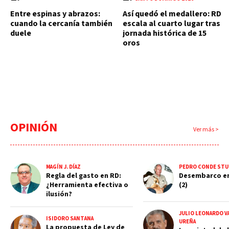
Entre espinas y abrazos:
Así quedó el medallero: RD
cuando la cercanía también
escala al cuarto lugar tras
duele
jornada histórica de 15
oros
OPINIÓN
Ver más >
MAGÍN J. DÍAZ
PEDRO CONDE STU
Regla del gasto en RD:
Desembarco e
¿Herramienta efectiva o
(2)
ilusión?
JULIO LEONARDO V
ISIDORO SANTANA
UREÑA
La propuesta de Ley de