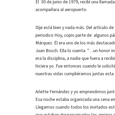
El 30 de junio de 1979, recibí una llamad
acompañara al aeropuerto.
Dije está bien y nada más. Del artículo de 
periodico Hoy, copio parte de algunos pár
Márquez. Él era uno de los más destacado
Juan Bosch. Ella lo cuenta. "…un honor i
era la disciplina, a nadie que fuera a rec
hiciera yo. Fue entonces cuando le solici
nuestras vidas cumpliéramos juntas esta 
Arlette Fernández y yo emprendimos junto
Esa noche estaba organizada una cena en l
Llegamos cuando todos los invitados estab
que estaban desparramados los amigos in