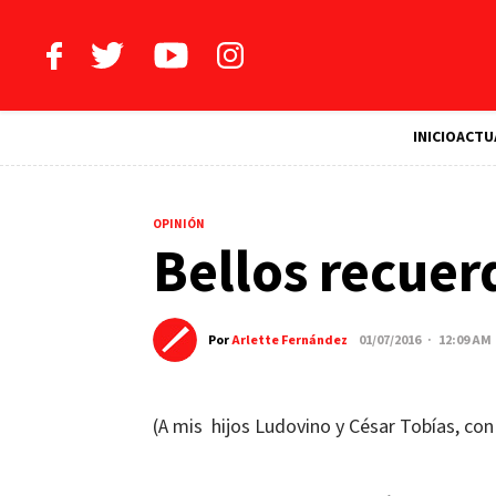
INICIO
ACTU
OPINIÓN
Bellos recuer
Por
Arlette Fernández
01/07/2016 · 12:09 AM
(A mis hijos Ludovino y César Tobías, con 