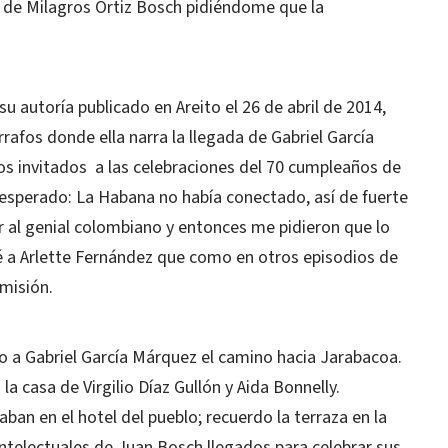
a de Milagros Ortiz Bosch pidiéndome que la
su autoría publicado en Areito el 26 de abril de 2014,
rafos donde ella narra la llegada de Gabriel García
s invitados a las celebraciones del 70 cumpleaños de
nesperado: La Habana no había conectado, así de fuerte
ibir al genial colombiano y entonces me pidieron que lo
té a Arlette Fernández que como en otros episodios de
misión.
 a Gabriel García Márquez el camino hacia Jarabacoa.
a casa de Virgilio Díaz Gullón y Aida Bonnelly.
an en el hotel del pueblo; recuerdo la terraza en la
telectuales de Juan Bosch llegados para celebrar sus