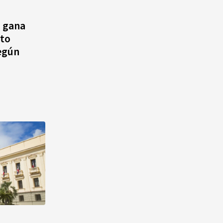
agosto, hechos y
conmemoraciones de esta
 gana
fecha
ito
según