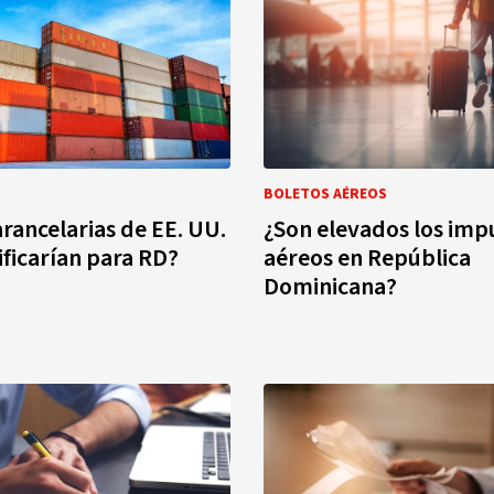
BOLETOS AÉREOS
rancelarias de EE. UU.
¿Son elevados los imp
ificarían para RD?
aéreos en República
Dominicana?