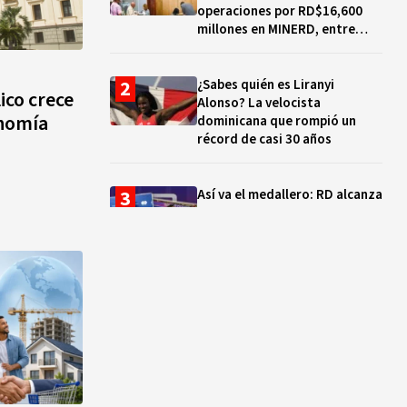
operaciones por RD$16,600
millones en MINERD, entre
2019 y 2020
¿Sabes quién es Liranyi
ico crece
Alonso? La velocista
onomía
dominicana que rompió un
récord de casi 30 años
Así va el medallero: RD alcanza
30 oros, supera a Puerto Rico
y se afianza en el quinto lugar
Muere Jorge Frías, diputado
del PRM por Santo Domingo
Este
¿Qué se celebra hoy en el
mundo? Efemérides del 7 de