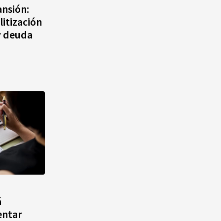
ansión:
itización
y deuda
á
entar