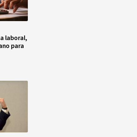
a laboral,
cano para