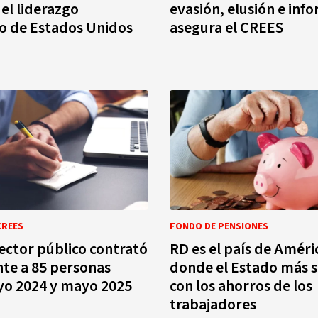
 el liderazgo
evasión, elusión e inf
o de Estados Unidos
asegura el CREES
CREES
FONDO DE PENSIONES
ector público contrató
RD es el país de Améri
te a 85 personas
donde el Estado más s
yo 2024 y mayo 2025
con los ahorros de los
trabajadores