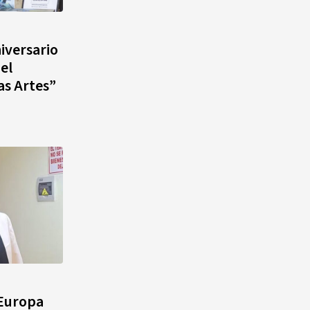
niversario
el
as Artes”
 Europa