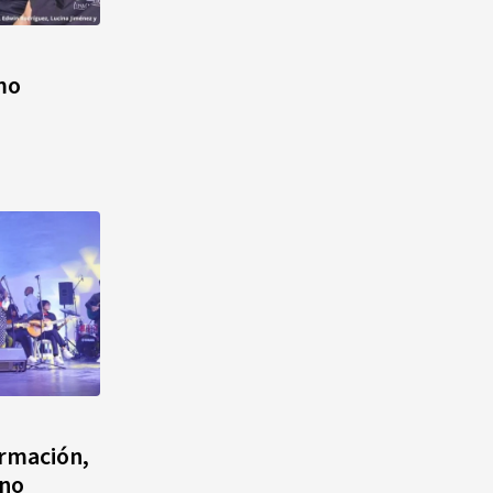
Alonso? La velocista
dominicana que rompió un
récord de casi 30 años
mo
¿Quién era Román Ramos? El
empresario que transformó el
comercio moderno en
República Dominicana
¿Qué se celebra hoy en el
mundo? Efemérides del 6 de
agosto, hechos y
conmemoraciones de esta
fecha
ormación,
ono