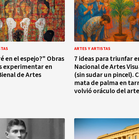
STAS
ARTES Y ARTISTAS
é en el espejo?" Obras
7 ideas para triunfar e
s experimentar en
Nacional de Artes Visu
Bienal de Artes
(sin sudar un pincel).
mata de palma en tarr
volvió oráculo del art
(I)