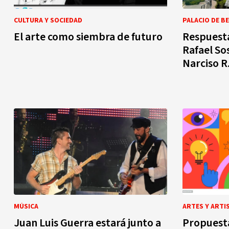
CULTURA Y SOCIEDAD
PALACIO DE B
El arte como siembra de futuro
Respuesta
Rafael So
Narciso R
MÚSICA
ARTES Y ARTI
Juan Luis Guerra estará junto a
Propuesta