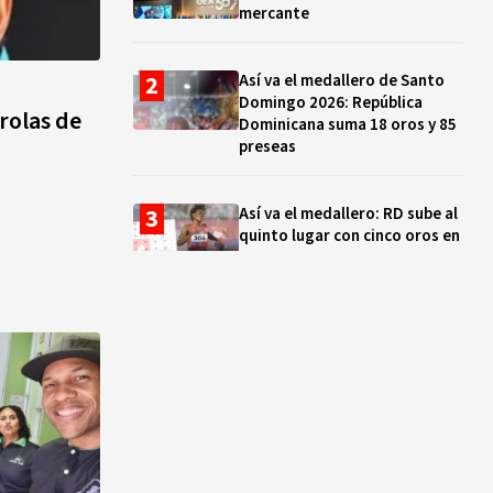
mercante
Así va el medallero de Santo
Domingo 2026: República
rolas de
Dominicana suma 18 oros y 85
preseas
Así va el medallero: RD sube al
quinto lugar con cinco oros en
la jornada y otro recuperado
por apelación
Cámara de Cuentas detecta
expedientes incompletos de
operaciones por RD$16,600
millones en MINERD, entre
2019 y 2020
¿Sabes quién es Liranyi