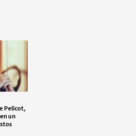
 Pelicot,
 en un
ustos