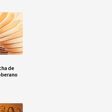
cha de
oberano