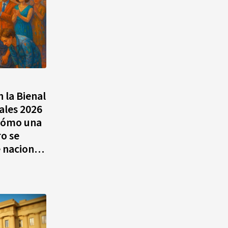
n la Bienal
ales 2026
 Cómo una
o se
e nacional