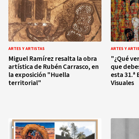
ARTES Y ARTISTAS
ARTES Y ARTI
Miguel Ramírez resalta la obra
"¿Qué ver
artística de Rubén Carrasco, en
que debe
la exposición "Huella
esta 31.ª 
territorial"
Visuales