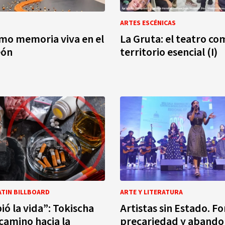
ARTES ESCÉNICAS
omo memoria viva en el
La Gruta: el teatro co
eón
territorio esencial (I)
ATIN BILLBOARD
ARTE Y LITERATURA
ó la vida”: Tokischa
Artistas sin Estado. F
 camino hacia la
precariedad y aband