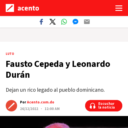
LUTO
Fausto Cepeda y Leonardo
Durán
Dejan un rico legado al pueblo dominicano.
Por
Acento.com.do
Escuchar
Escuchar
la noticia
la noticia
26/12/2022 · 12:00 AM