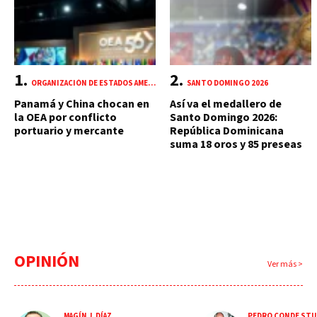
ORGANIZACIÓN DE ESTADOS AMERICANOS (OEA)
SANTO DOMINGO 2026
Panamá y China chocan en
Así va el medallero de
la OEA por conflicto
Santo Domingo 2026:
portuario y mercante
República Dominicana
suma 18 oros y 85 preseas
OPINIÓN
Ver más >
MAGÍN J. DÍAZ
PEDRO CONDE STU