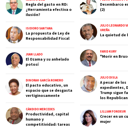
Regla del gasto en RD:
Desembarco e
¿Herramienta efectiva o
(2)
ilusión?
JULIO LEONARDO V
ISIDORO SANTANA
UREÑA
La propuesta de Ley de
La quietud de l
Responsabilidad Fiscal
FARID KURY
JUAN LLADO
"Morir en Brus
El Ozama y su anhelado
potosí
JULIO DISLA
DINORAH GARCÍA ROMERO
A pesar de los
El pacto educativo, un
expedientes, 
espacio que se desgasta
Trump sigue fa
vertiginosamente
los Republica
CÁNDIDO MERCEDES
LILLIAM FONDEUR
Productividad, capital
Crecer en un c
humano y
mujer
competitividad: tareas