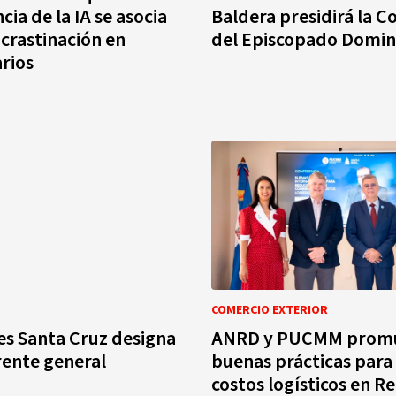
ia de la IA se asocia
Baldera presidirá la C
ocrastinación en
del Episcopado Domin
arios
COMERCIO EXTERIOR
es Santa Cruz designa
ANRD y PUCMM prom
rente general
buenas prácticas para
costos logísticos en R