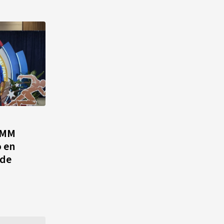
CMM
 en
 de