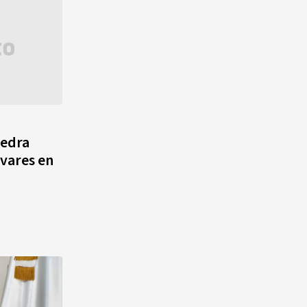
tedra
vares en