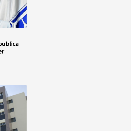
publica
er