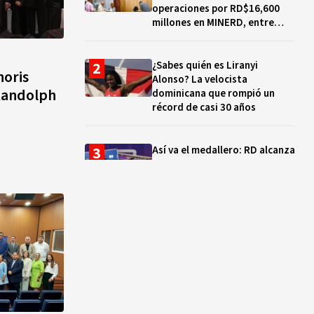
operaciones por RD$16,600
millones en MINERD, entre
2019 y 2020
¿Sabes quién es Liranyi
oris
Alonso? La velocista
 Randolph
dominicana que rompió un
récord de casi 30 años
Así va el medallero: RD alcanza
30 oros, supera a Puerto Rico
y se afianza en el quinto lugar
Muere Jorge Frías, diputado
del PRM por Santo Domingo
Este