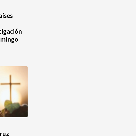
aíses
tigación
omingo
Cruz