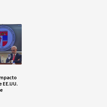
 impacto
e EE.UU.
be