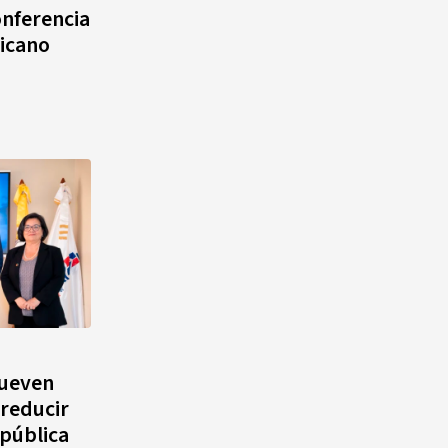
onferencia
icano
ueven
 reducir
epública