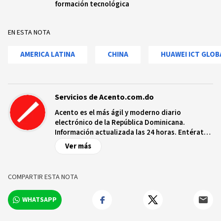
formación tecnológica
EN ESTA NOTA
AMERICA LATINA
CHINA
HUAWEI ICT GLOB
Servicios de Acento.com.do
Acento es el más ágil y moderno diario
electrónico de la República Dominicana.
Información actualizada las 24 horas. Entérate
de las noticias y sucesos más importantes a
Ver más
nivel nacional e internacional, videos y fotos
sobre los hechos y los protagonistas más
relevantes en tiempo real.
COMPARTIR ESTA NOTA
WHATSAPP