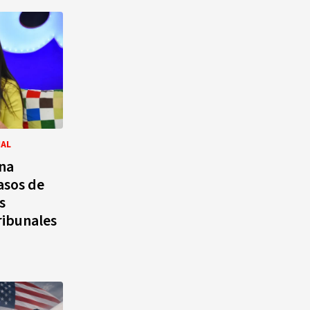
IAL
ana
casos de
s
ribunales