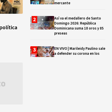
mercante
Así va el medallero de Santo
Domingo 2026: República
olítica
Dominicana suma 18 oros y 85
preseas
EN VIVO | Marileidy Paulino sale
a defender su corona en los
400 metros
Bono a Mil 2026-2027: cómo
consultar si están tus hijos e
hijas en la lista y cuándo
puedes cobrar
¿Qué se celebra hoy en el
mundo? Efemérides del 5 de