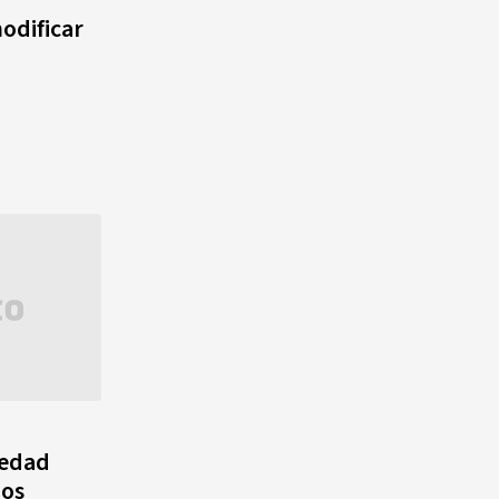
agosto, hechos y
odificar
conmemoraciones de esta
fecha
iedad
mos