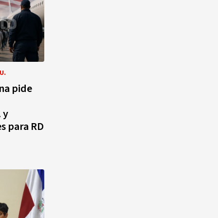
U.
na pide
 y
es para RD