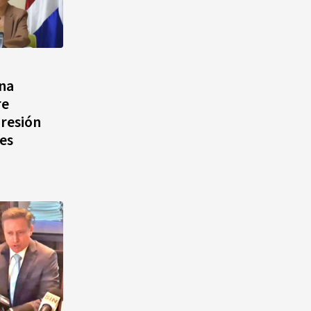
ana
re
resión
es