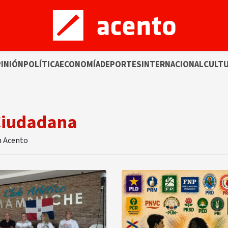
INIÓN
POLÍTICA
ECONOMÍA
DEPORTES
INTERNACIONAL
CULT
 Ciudadana
n Acento