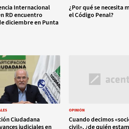
ncia Internacional
¿Por qué se necesita m
en RD encuentro
el Código Penal?
de diciembre en Punta
ALES
OPINIÓN
ción Ciudadana
Cuando decimos «soc
vances judiciales en
civil», ¿de quién esta