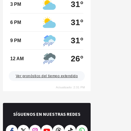
31°
3 PM
31°
6 PM
31°
9 PM
26°
12 AM
Ver pronóstico del tiempo extendido
Actualizado: 2:31 PM
SÍGUENOS EN NUESTRAS REDES