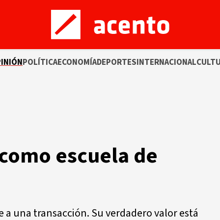
INIÓN
POLÍTICA
ECONOMÍA
DEPORTES
INTERNACIONAL
CULT
 como escuela de
e a una transacción. Su verdadero valor está