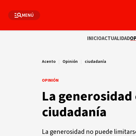
MENÚ
INICIO
ACTUALIDAD
OP
Acento
|
Opinión
|
ciudadanía
OPINIÓN
La generosidad
ciudadanía
La generosidad no puede limitars