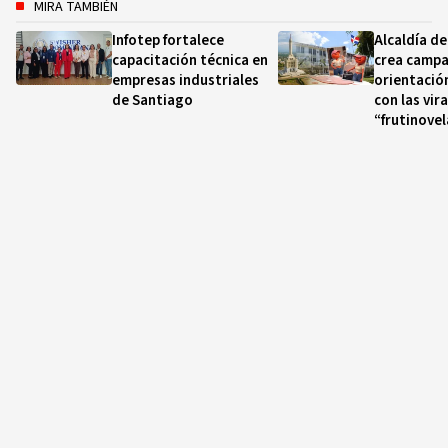
MIRA TAMBIÉN
Infotep fortalece
Alcaldía d
capacitación técnica en
crea campa
empresas industriales
orientació
de Santiago
con las vir
“frutinovel