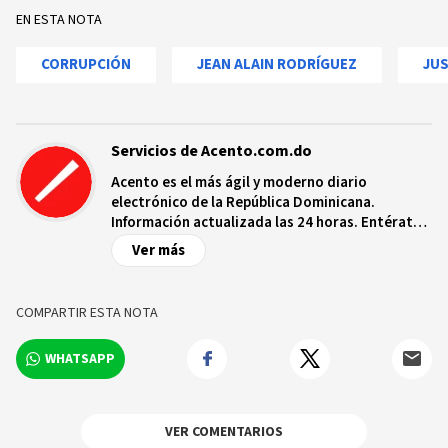
EN ESTA NOTA
CORRUPCIÓN
JEAN ALAIN RODRÍGUEZ
JUS
Servicios de Acento.com.do
Acento es el más ágil y moderno diario
electrónico de la República Dominicana.
Información actualizada las 24 horas. Entérate
de las noticias y sucesos más importantes a
Ver más
nivel nacional e internacional, videos y fotos
sobre los hechos y los protagonistas más
relevantes en tiempo real.
COMPARTIR ESTA NOTA
WHATSAPP
VER COMENTARIOS