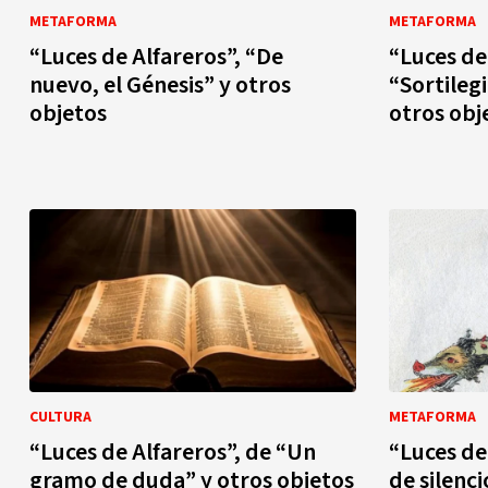
METAFORMA
METAFORMA
“Luces de Alfareros”, “De
“Luces de
nuevo, el Génesis” y otros
“Sortileg
objetos
otros obj
CULTURA
METAFORMA
“Luces de Alfareros”, de “Un
“Luces de
gramo de duda” y otros objetos
de silenci