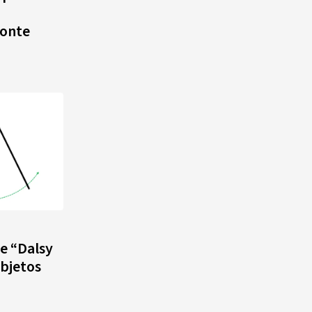
monte
de “Dalsy
objetos