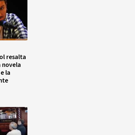
ol resalta
a novela
e la
nte