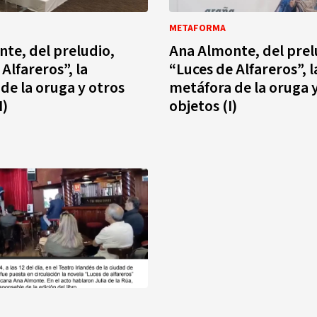
METAFORMA
te, del preludio,
Ana Almonte, del prel
Alfareros”, la
“Luces de Alfareros”, l
de la oruga y otros
metáfora de la oruga 
I)
objetos (I)