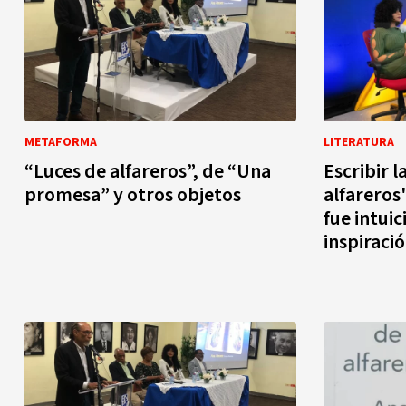
METAFORMA
LITERATURA
“Luces de alfareros”, de “Una
Escribir 
promesa” y otros objetos
alfareros
fue intui
inspiraci