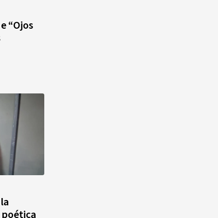
agosto, hechos y
conmemoraciones de esta
de “Ojos
fecha
s
la
a poética