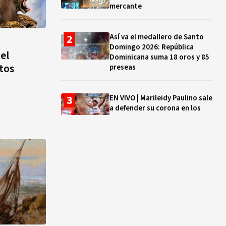
mercante
Así va el medallero de Santo
Domingo 2026: República
el
Dominicana suma 18 oros y 85
tos
preseas
EN VIVO | Marileidy Paulino sale
a defender su corona en los
400 metros
Bono a Mil 2026-2027: cómo
consultar si están tus hijos e
hijas en la lista y cuándo
puedes cobrar
¿Qué se celebra hoy en el
mundo? Efemérides del 5 de