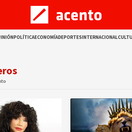
INIÓN
POLÍTICA
ECONOMÍA
DEPORTES
INTERNACIONAL
CULT
eros
nto