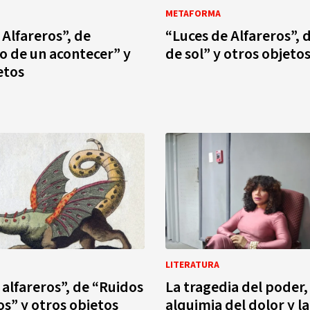
METAFORMA
 Alfareros”, de
“Luces de Alfareros”, 
io de un acontecer” y
de sol” y otros objeto
etos
LITERATURA
 alfareros”, de “Ruidos
La tragedia del poder, 
os” y otros objetos
alquimia del dolor y l