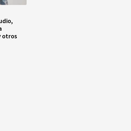
udio,
a
y otros