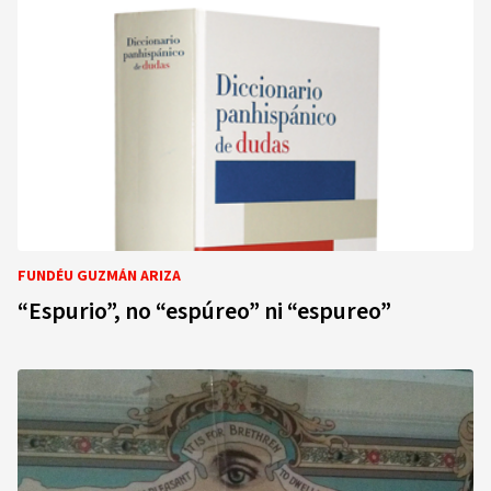
FUNDÉU GUZMÁN ARIZA
“Espurio”, no “espúreo” ni “espureo”