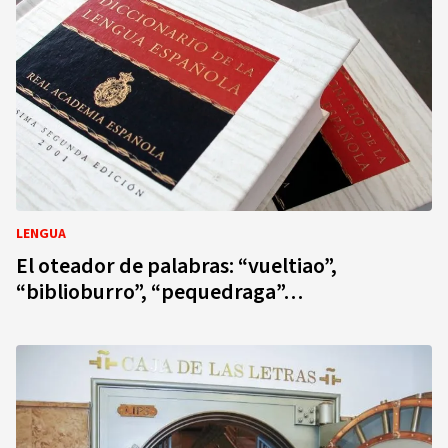
LENGUA
El oteador de palabras: “vueltiao”,
“biblioburro”, “pequedraga”…