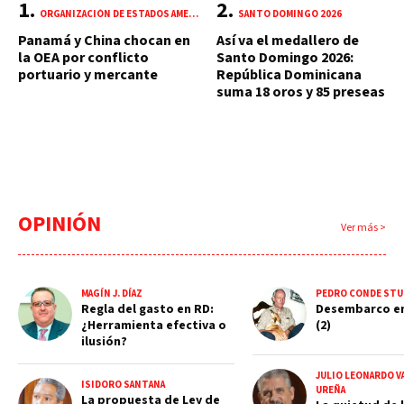
ORGANIZACIÓN DE ESTADOS AMERICANOS (OEA)
SANTO DOMINGO 2026
Panamá y China chocan en
Así va el medallero de
la OEA por conflicto
Santo Domingo 2026:
portuario y mercante
República Dominicana
suma 18 oros y 85 preseas
OPINIÓN
Ver más >
MAGÍN J. DÍAZ
PEDRO CONDE STU
Regla del gasto en RD:
Desembarco e
¿Herramienta efectiva o
(2)
ilusión?
JULIO LEONARDO V
ISIDORO SANTANA
UREÑA
La propuesta de Ley de