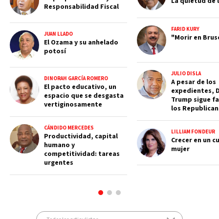
La quietud de l
Responsabilidad Fiscal
FARID KURY
JUAN LLADO
"Morir en Brus
El Ozama y su anhelado
potosí
JULIO DISLA
DINORAH GARCÍA ROMERO
A pesar de los
El pacto educativo, un
expedientes, 
espacio que se desgasta
Trump sigue fa
vertiginosamente
los Republica
CÁNDIDO MERCEDES
LILLIAM FONDEUR
Productividad, capital
Crecer en un c
humano y
mujer
competitividad: tareas
urgentes