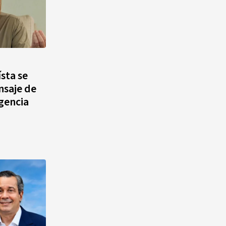
sta se
nsaje de
igencia