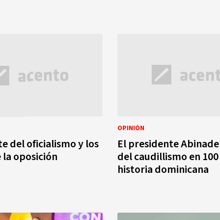
OPINIÓN
e del oficialismo y los
El presidente Abinader 
 la oposición
del caudillismo en 100
historia dominicana