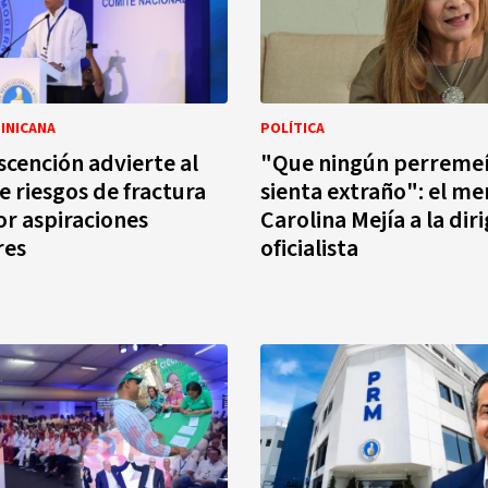
INICANA
POLÍTICA
scención advierte al
"Que ningún perremeí
 riesgos de fractura
sienta extraño": el me
or aspiraciones
Carolina Mejía a la dir
res
oficialista