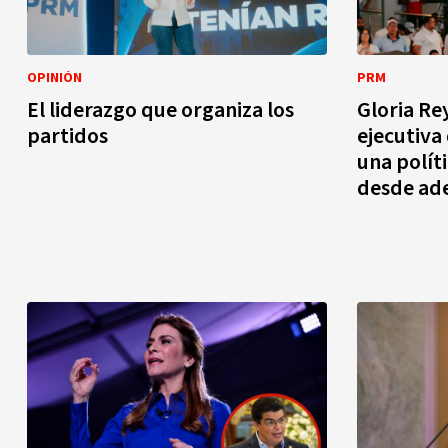
OPINIÓN
PRM
El liderazgo que organiza los
Gloria Rey
partidos
ejecutiva
una polít
desde ad