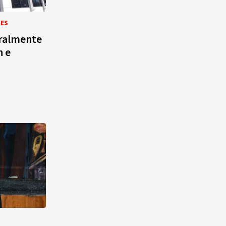
Alonso? La velocista
dominicana que rompió un
NES
récord de casi 30 años
ralmente
n e
¿Quién era Román Ramos? El
empresario que transformó el
comercio moderno en
República Dominicana
¿Qué se celebra hoy en el
mundo? Efemérides del 6 de
agosto, hechos y
conmemoraciones de esta
fecha