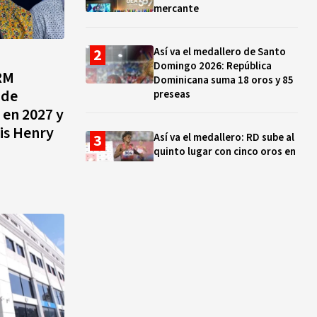
mercante
Así va el medallero de Santo
Domingo 2026: República
PRM
Dominicana suma 18 oros y 85
 de
preseas
 en 2027 y
uis Henry
Así va el medallero: RD sube al
quinto lugar con cinco oros en
la jornada y otro recuperado
por apelación
Cámara de Cuentas detecta
expedientes incompletos de
operaciones por RD$16,600
millones en MINERD, entre
2019 y 2020
¿Sabes quién es Liranyi