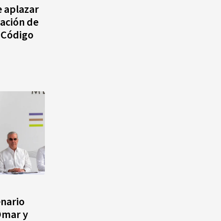
e aplazar
cación de
o Código
enario
Omar y