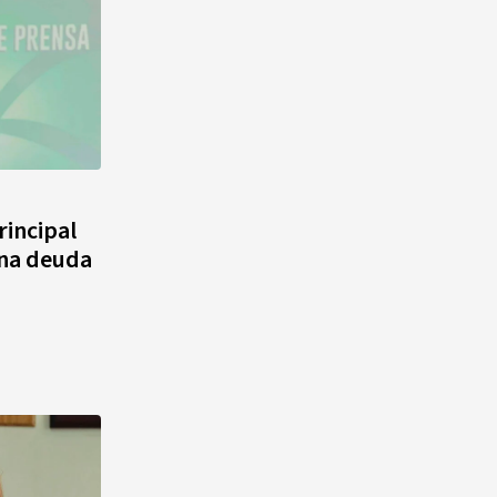
rincipal
una deuda
"