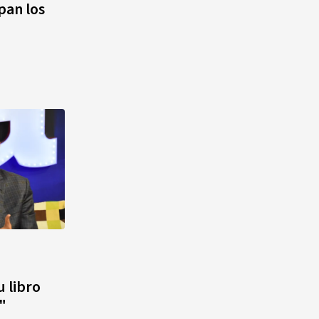
pan los
 libro
"