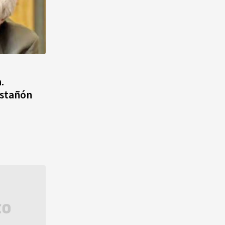
.
astañón