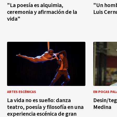
"La poesía es alquimia,
"Un hombr
ceremonia y afirmación de la
Luis Cer
vida"
ARTES ESCÉNICAS
EN POCAS PA
La vida no es sueño: danza
Desin/teg
teatro, poesía y filosofía en una
Medina
experiencia escénica de gran