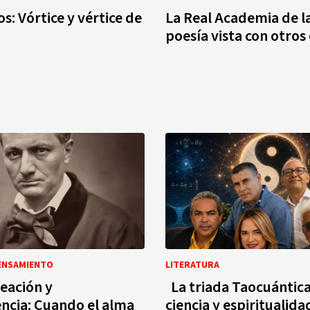
s: Vórtice y vértice de
La Real Academia de l
poesía vista con otros 
PENSAMIENTO
LITERATURA
reación y
La triada Taocuántica
ncia: Cuando el alma
ciencia y espiritualida