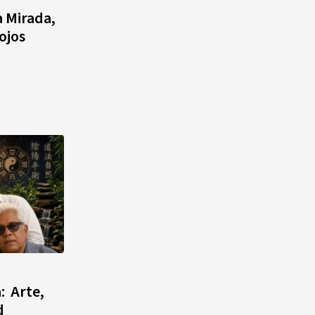
agosto, hechos y
a Mirada,
conmemoraciones de esta
ojos
fecha
: Arte,
d