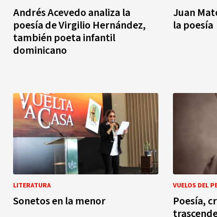
Andrés Acevedo analiza la
Juan Mato
poesía de Virgilio Hernández,
la poesía
también poeta infantil
dominicano
LITERATURA
VUELOS DEL 
Sonetos en la menor
Poesía, c
trascende