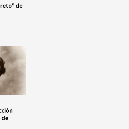
 reto” de
cción
a de