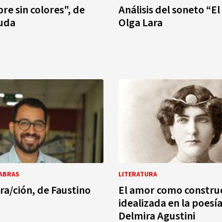
e sin colores", de
Análisis del soneto “El
nuda
Olga Lara
LABRAS
LITERATURA
ra/ción, de Faustino
El amor como constru
idealizada en la poesí
Delmira Agustini