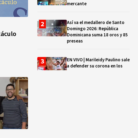
mercante
Así va el medallero de Santo
Domingo 2026: República
táculo
Dominicana suma 18 oros y 85
preseas
EN VIVO | Marileidy Paulino sale
a defender su corona en los
400 metros
Bono a Mil 2026-2027: cómo
consultar si están tus hijos e
hijas en la lista y cuándo
puedes cobrar
¿Qué se celebra hoy en el
mundo? Efemérides del 5 de