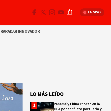
EN VIVO
URA
RADAR INNOVADOR
LO MÁS LEÍDO
Panamá y China chocan en la
OEA por conflicto portuario y