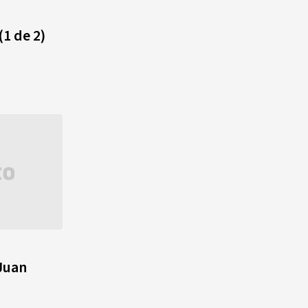
Alonso? La velocista
dominicana que rompió un
(1 de 2)
récord de casi 30 años
¿Quién era Román Ramos? El
empresario que transformó el
comercio moderno en
República Dominicana
¿Qué se celebra hoy en el
mundo? Efemérides del 6 de
agosto, hechos y
conmemoraciones de esta
fecha
 Juan