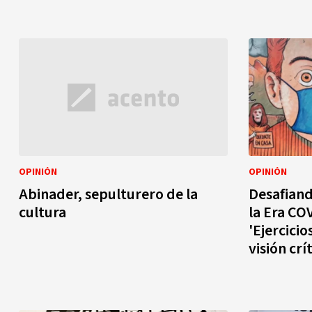
OPINIÓN
OPINIÓN
Abinader, sepulturero de la
Desafiand
cultura
la Era COV
'Ejercicio
visión crí