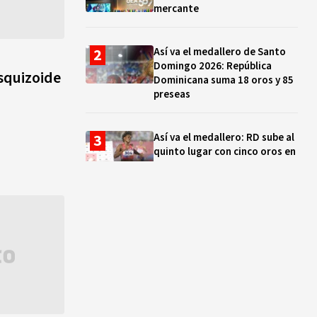
mercante
Así va el medallero de Santo
Domingo 2026: República
esquizoide
Dominicana suma 18 oros y 85
preseas
Así va el medallero: RD sube al
quinto lugar con cinco oros en
la jornada y otro recuperado
por apelación
Cámara de Cuentas detecta
expedientes incompletos de
operaciones por RD$16,600
millones en MINERD, entre
2019 y 2020
¿Sabes quién es Liranyi