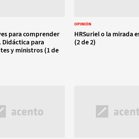
OPINIÓN
ves para comprender
HRSuriel o la mirada 
. Didáctica para
(2 de 2)
es y ministros (1 de