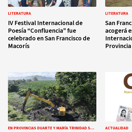
LITERATURA
LITERATURA
IV Festival Internacional de
San Franc
Poesía “Confluencia” fue
acogerá e
celebrado en San Francisco de
Internaci
Macorís
Provincia
EN PROVINCIAS DUARTE Y MARÍA TRINIDAD SÁNCHEZ
ACTUALIDAD