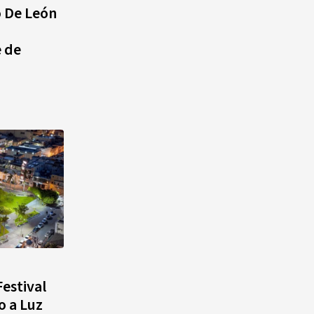
o De León
 de
estival
o a Luz