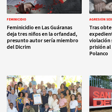
FEMINICIDIO
AGRESIÓN SE
Feminicidio en Las Guáranas
Tras obte
deja tres niños en la orfandad,
expedien
presunto autor sería miembro
violación
del Dicrim
prisión a
Polanco