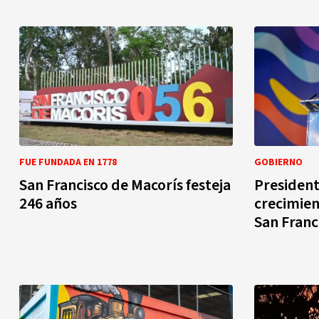
FUE FUNDADA EN 1778
GOBIERNO
San Francisco de Macorís festeja
President
246 años
crecimien
San Franc