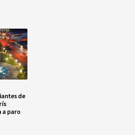
iantes de
rís
 a paro