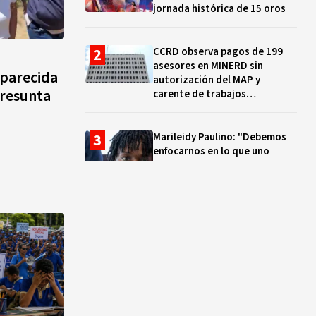
jornada histórica de 15 oros
CCRD observa pagos de 199
asesores en MINERD sin
aparecida
autorización del MAP y
presunta
carente de trabajos
realizados, durante el 2019 y
2020
Marileidy Paulino: "Debemos
enfocarnos en lo que uno
quiere y no en los problemas"
EN VIVO: ¿Dónde ver la
clausura de los Juegos
Centroamericanos y del Caribe
Santo Domingo 2026? Hora,
lugar y quiénes cantarán
El ocaso de los proyectos
colectivos