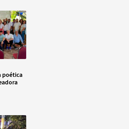
a poética
readora