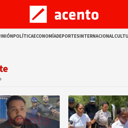
INIÓN
POLÍTICA
ECONOMÍA
DEPORTES
INTERNACIONAL
CULT
te
o