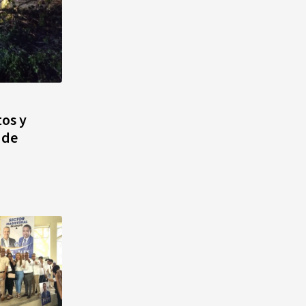
tos y
 de