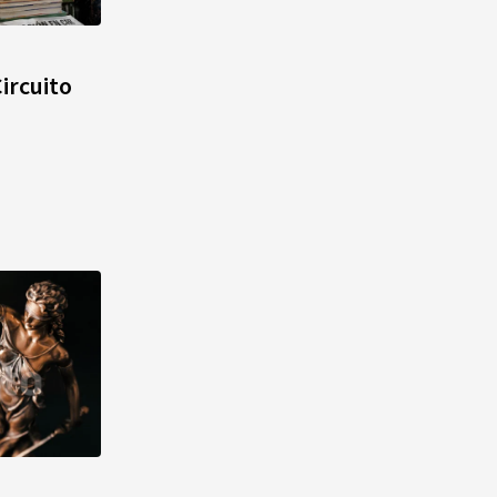
Cámara de Cuentas detecta
ircuito
expedientes incompletos de
operaciones por RD$16,600
millones en MINERD, entre
2019 y 2020