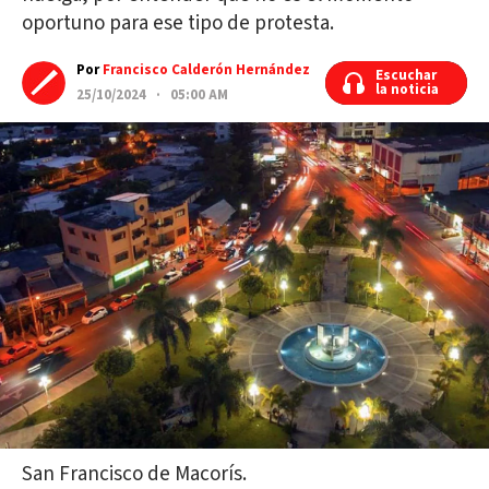
oportuno para ese tipo de protesta.
Por
Francisco Calderón Hernández
Escuchar
Escuchar
la noticia
la noticia
25/10/2024 · 05:00 AM
San Francisco de Macorís.