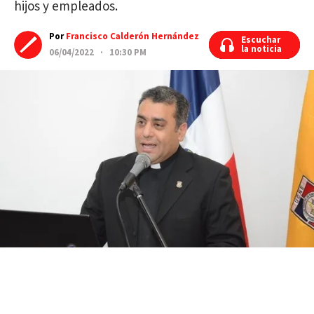
hijos y empleados.
Por
Francisco Calderón Hernández
Escuchar
Escuchar
la noticia
la noticia
06/04/2022 · 10:30 PM