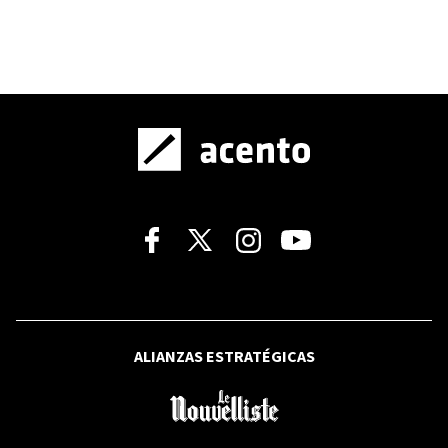
cubanos y empresas vinculadas a la
adquisición de armas
ACTUALIDAD
Según la ADP, MAP revela cómo el
gobierno busca fusionar MINERD y
MESCYT; advierten movilización
FRANCE24
¿Por qué una lechuga tiene en alerta a
México y Estados Unidos?
ALIANZAS ESTRATÉGICAS
FRANCE24
Donald Trump afirma que el estrecho