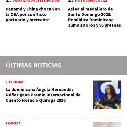
ORGANIZACIÓN DE ESTADOS AMERICANOS (OEA)
SANTO DOMINGO 2026
Panamá y China chocan en
Así va el medallero de
la OEA por conflicto
Santo Domingo 2026:
portuario y mercante
República Dominicana
suma 18 oros y 85 preseas
ÚLTIMAS NOTICIAS
LITERATURA
La dominicana Ángela Hernández
Núñez gana Premio Internacional de
Cuento Horacio Quiroga 2026
FRANCE24