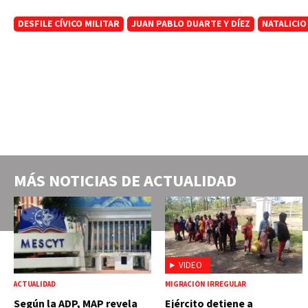
DESFILE CÍVICO MILITAR
JUAN PABLO DUARTE Y DÍEZ
NATALICIO
MÁS NOTICIAS DE
ACTUALIDAD
VIDEO
ACTUALIDAD
MIGRACIÓN IRREGULAR
Según la ADP, MAP revela
Ejército detiene a