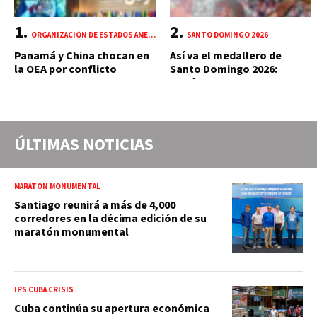
ORGANIZACIÓN DE ESTADOS AMERICANOS (OEA)
SANTO DOMINGO 2026
Panamá y China chocan en
Así va el medallero de
la OEA por conflicto
Santo Domingo 2026:
portuario y mercante
República Dominicana
suma 18 oros y 85 preseas
ÚLTIMAS NOTICIAS
MARATÓN MONUMENTAL
Santiago reunirá a más de 4,000
corredores en la décima edición de su
maratón monumental
IPS CUBA CRISIS
Cuba continúa su apertura económica