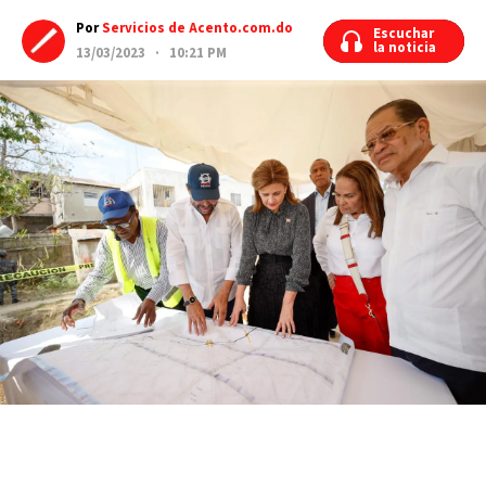
Por
Servicios de Acento.com.do
Escuchar
Escuchar
la noticia
la noticia
13/03/2023 · 10:21 PM