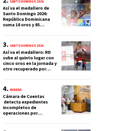
SANTO DOMINGO 2026
Así va el medallero de
Santo Domingo 2026:
República Dominicana
suma 18 oros y 85
preseas
SANTO DOMINGO 2026
Así va el medallero: RD
sube al quinto lugar con
cinco oros en la jornada y
otro recuperado por
apelación
MINERD
Cámara de Cuentas
detecta expedientes
incompletos de
operaciones por
RD$16,600 millones en
MINERD, entre 2019 y
2020