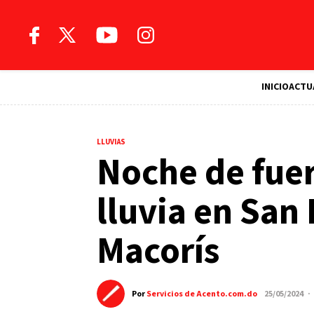
INICIO
ACTU
LLUVIAS
Noche de fuer
lluvia en San
Macorís
Por
Servicios de Acento.com.do
25/05/2024 ·