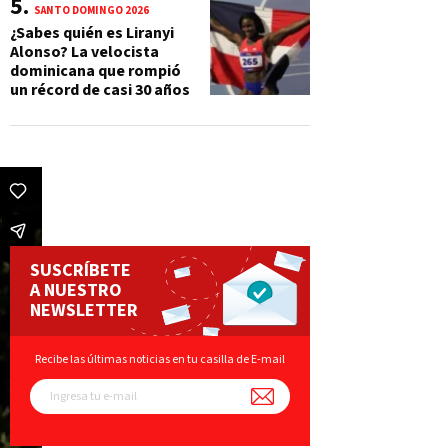
SANTO DOMINGO 2026
¿Sabes quién es Liranyi
Alonso? La velocista
dominicana que rompió
un récord de casi 30 años
SUSCRÍBETE
A NUESTRO
NEWSLETTER
Recibe las últimas noticias en tu casilla de E-mail