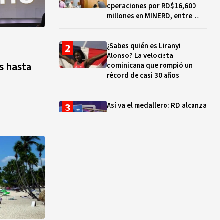
operaciones por RD$16,600
millones en MINERD, entre
2019 y 2020
¿Sabes quién es Liranyi
Alonso? La velocista
ís hasta
dominicana que rompió un
récord de casi 30 años
Así va el medallero: RD alcanza
30 oros, supera a Puerto Rico
y se afianza en el quinto lugar
Muere Jorge Frías, diputado
del PRM por Santo Domingo
Este
¿Qué se celebra hoy en el
mundo? Efemérides del 7 de