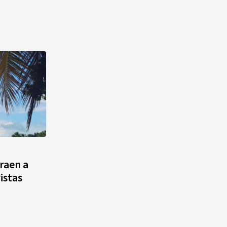
raen a
ristas