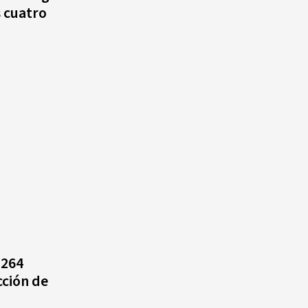
s cuatro
 264
cción de