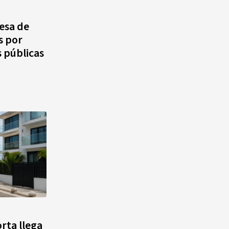
agosto, hechos y
conmemoraciones de esta
esa de
fecha
s por
s públicas
rta llega