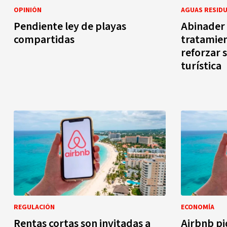
OPINIÓN
AGUAS RESID
Pendiente ley de playas
Abinader 
compartidas
tratamien
reforzar 
turística
REGULACIÓN
ECONOMÍA
Rentas cortas son invitadas a
Airbnb pi