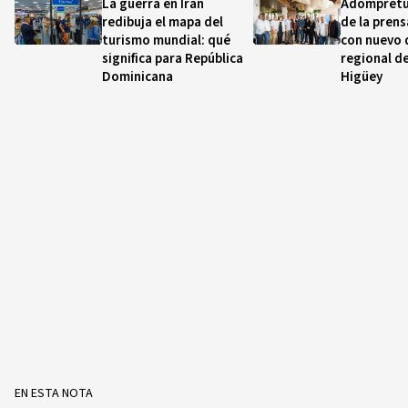
La guerra en Irán
Adompretu
redibuja el mapa del
de la prens
turismo mundial: qué
con nuevo 
significa para República
regional de
Dominicana
Higüey
EN ESTA NOTA