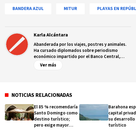
BANDERA AZUL
MITUR
PLAYAS EN REPÚB
Karla Alcántara
Abanderada por los viajes, postres y animales.
Ha cursado diplomados sobre periodismo
económico impartido por el Banco Central,
periodismo de investigación por el Instituto
Ver más
Tecnológico de Santo Domingo, finanzas por el
Ministerio de Hacienda y turismo gastronómico
por la Organización Internacional Italo-
Dominicano.
NOTICIAS RELACIONADAS
El 85 % recomendaría
Barahona esp
Santo Domingo como
capital priva
destino turístico;
su desarrollo
pero exige mayor
turístico
regulación