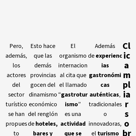
Cl
Pero,
Esto hace
El
Además
ic
además,
que las
organismo
de
experienc
a
los
demás
internacion
ias
m
actores
provincias
al cita que
gastronómi
pl
del
gocen del
el llamado
cas
ia
sector
dinamismo
“
gastrotur
auténticas
,
r
turístico
económico
ismo
”
tradicionales
s
se han
del renglón
es una
o
o
propues
de
hoteles,
actividad
innovadoras,
br
to
bares y
que se
el
turismo