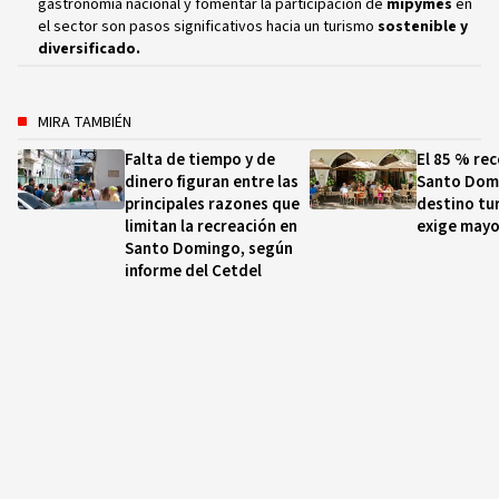
gastronomía nacional y fomentar la participación de
mipymes
en
el sector son pasos significativos hacia un turismo
sostenible y
diversificado.
MIRA TAMBIÉN
Falta de tiempo y de
El 85 % re
dinero figuran entre las
Santo Dom
principales razones que
destino tur
limitan la recreación en
exige mayo
Santo Domingo, según
informe del Cetdel