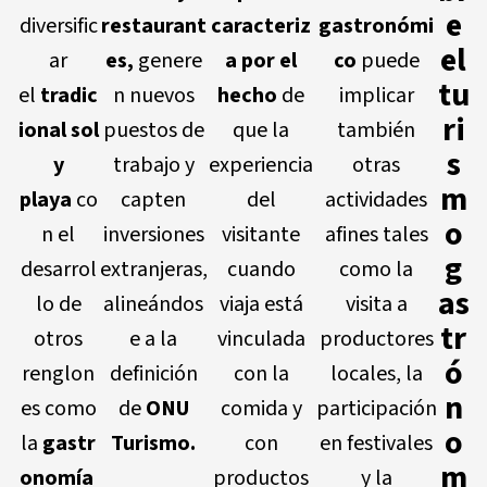
e
diversific
restaurant
caracteriz
gastronómi
el
ar
es,
genere
a por el
co
puede
tu
el
tradic
n nuevos
hecho
de
implicar
ri
ional sol
puestos de
que la
también
s
y
trabajo y
experiencia
otras
m
playa
co
capten
del
actividades
o
n el
inversiones
visitante
afines tales
g
desarrol
extranjeras,
cuando
como la
as
lo de
alineándos
viaja está
visita a
tr
otros
e a la
vinculada
productores
ó
renglon
definición
con la
locales, la
n
es como
de
ONU
comida y
participación
o
la
gastr
Turismo.
con
en festivales
m
onomía
productos
y la