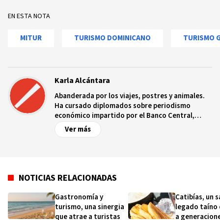
EN ESTA NOTA
MITUR
TURISMO DOMINICANO
TURISMO 
Karla Alcántara
Abanderada por los viajes, postres y animales.
Ha cursado diplomados sobre periodismo
económico impartido por el Banco Central,
periodismo de investigación por el Instituto
Ver más
Tecnológico de Santo Domingo, finanzas por el
Ministerio de Hacienda y turismo gastronómico
por la Organización Internacional Italo-
Dominicano.
NOTICIAS RELACIONADAS
Gastronomía y
Catibías, un 
turismo, una sinergia
legado taíno
que atrae a turistas
a generacion