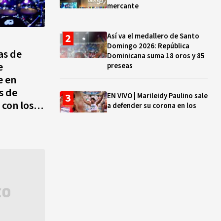
mercante
Así va el medallero de Santo
Domingo 2026: República
las de
Dominicana suma 18 oros y 85
e
preseas
e en
s de
EN VIVO | Marileidy Paulino sale
 con los
a defender su corona en los
del
400 metros
Bono a Mil 2026-2027: cómo
consultar si están tus hijos e
hijas en la lista y cuándo
puedes cobrar
¿Qué se celebra hoy en el
mundo? Efemérides del 5 de