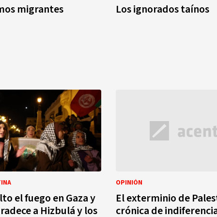
mos migrantes
Los ignorados taínos
TINA
OPINIÓN
lto el fuego en Gaza y
El exterminio de Pales
adece a Hizbulá y los
crónica de indiferencia