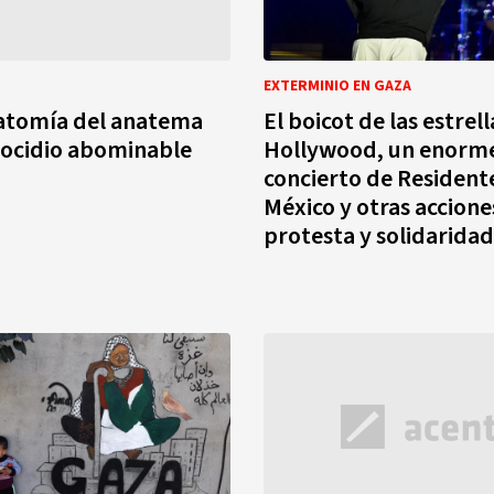
EXTERMINIO EN GAZA
natomía del anatema
El boicot de las estrel
nocidio abominable
Hollywood, un enorm
concierto de Resident
México y otras accione
protesta y solidaridad
palestinos alrededor 
mundo