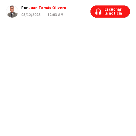
Por
Juan Tomás Olivero
Escuchar
Escuchar
la noticia
la noticia
03/12/2023 · 12:03 AM