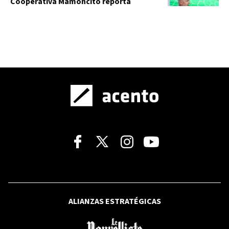
Cooperativa Mamoncito reporta
activos por RD$ 11,334 millones
RFI
Crisis migratoria en Ceuta: la UE pide a
Meta y TikTok reforzar la verificación
de datos
SANTO DOMINGO 2026
Así quedó el medallero: RD escala al
cuarto lugar tras jornada histórica de
15 oros
ALIANZAS ESTRATÉGICAS
CASO JET SET
Familias de víctimas del Jet Set