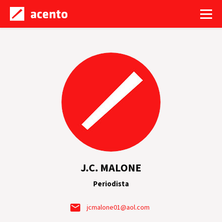
J.C. MALONE
Periodista
jcmalone01@aol.com