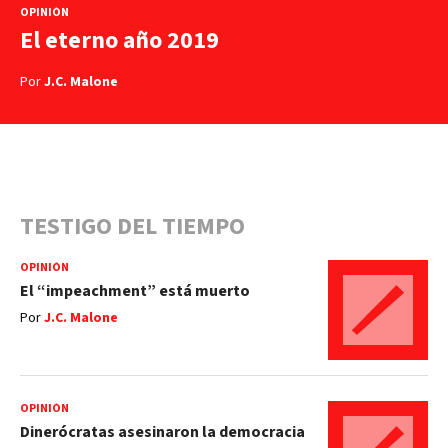
OPINIÓN
El eterno año 2019
Por
J.C. Malone
TESTIGO DEL TIEMPO
OPINIÓN
El “impeachment” está muerto
Por
J.C. Malone
OPINIÓN
Dinerócratas asesinaron la democracia