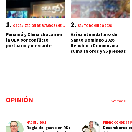
ORGANIZACIÓN DE ESTADOS AMERICANOS (OEA)
SANTO DOMINGO 2026
Panamá y China chocan en
Así va el medallero de
la OEA por conflicto
Santo Domingo 2026:
portuario y mercante
República Dominicana
suma 18 oros y 85 preseas
OPINIÓN
Ver más >
MAGÍN J. DÍAZ
PEDRO CONDE STU
Regla del gasto en RD:
Desembarco e