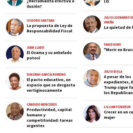
¿Herramienta efectiva o
(2)
ilusión?
JULIO LEONARDO V
ISIDORO SANTANA
UREÑA
La propuesta de Ley de
La quietud de l
Responsabilidad Fiscal
FARID KURY
JUAN LLADO
"Morir en Brus
El Ozama y su anhelado
potosí
JULIO DISLA
DINORAH GARCÍA ROMERO
A pesar de los
El pacto educativo, un
expedientes, 
espacio que se desgasta
Trump sigue fa
vertiginosamente
los Republica
CÁNDIDO MERCEDES
LILLIAM FONDEUR
Productividad, capital
Crecer en un c
humano y
mujer
competitividad: tareas
urgentes