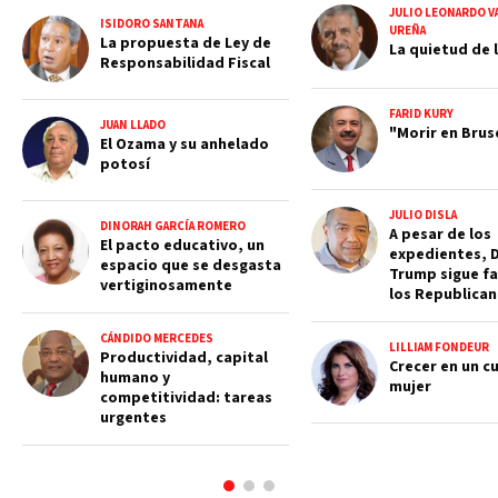
JULIO LEONARDO V
ISIDORO SANTANA
UREÑA
La propuesta de Ley de
La quietud de l
Responsabilidad Fiscal
FARID KURY
JUAN LLADO
"Morir en Brus
El Ozama y su anhelado
potosí
JULIO DISLA
DINORAH GARCÍA ROMERO
A pesar de los
El pacto educativo, un
expedientes, 
espacio que se desgasta
Trump sigue fa
vertiginosamente
los Republica
CÁNDIDO MERCEDES
LILLIAM FONDEUR
Productividad, capital
Crecer en un c
humano y
mujer
competitividad: tareas
urgentes