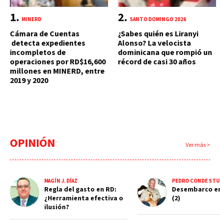
MINERD
SANTO DOMINGO 2026
Cámara de Cuentas
¿Sabes quién es Liranyi
detecta expedientes
Alonso? La velocista
incompletos de
dominicana que rompió un
operaciones por RD$16,600
récord de casi 30 años
millones en MINERD, entre
2019 y 2020
OPINIÓN
Ver más >
MAGÍN J. DÍAZ
PEDRO CONDE STU
Regla del gasto en RD:
Desembarco e
¿Herramienta efectiva o
(2)
ilusión?