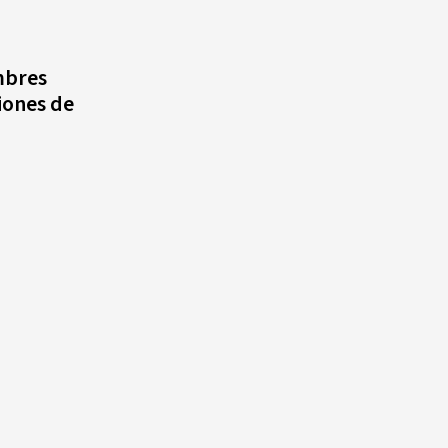
mbres
iones de