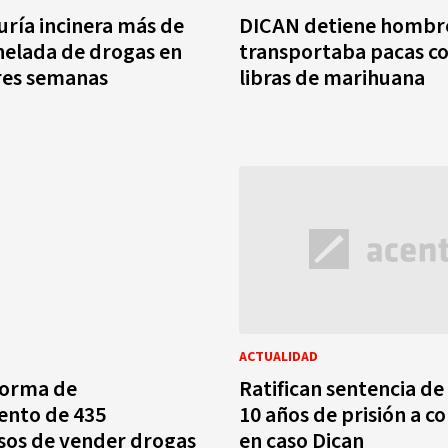
ría incinera más de
DICAN detiene hombr
elada de drogas en
transportaba pacas c
res semanas
libras de marihuana
ACTUALIDAD
forma de
Ratifican sentencia de 
ento de 435
10 años de prisión a 
sos de vender drogas
en caso Dican