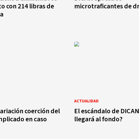
to con 214 libras de
microtraficantes de d
a
ACTUALIDAD
ariación coerción del
El escándalo de DICAN
mplicado en caso
llegará al fondo?