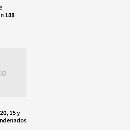
Alonso? La velocista
e
dominicana que rompió un
on 188
récord de casi 30 años
¿Quién era Román Ramos? El
empresario que transformó el
comercio moderno en
República Dominicana
¿Qué se celebra hoy en el
mundo? Efemérides del 6 de
agosto, hechos y
conmemoraciones de esta
fecha
20, 15 y
condenados