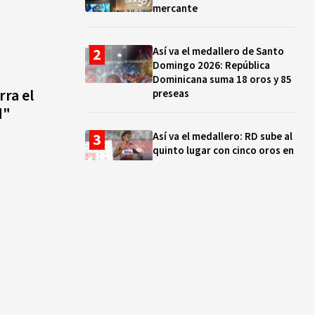
mercante
Así va el medallero de Santo
Domingo 2026: República
Dominicana suma 18 oros y 85
rra el
preseas
d"
Así va el medallero: RD sube al
quinto lugar con cinco oros en
la jornada y otro recuperado
por apelación
Cámara de Cuentas detecta
expedientes incompletos de
operaciones por RD$16,600
millones en MINERD, entre
2019 y 2020
¿Sabes quién es Liranyi