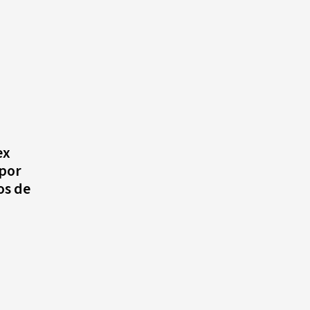
ex
 por
os de