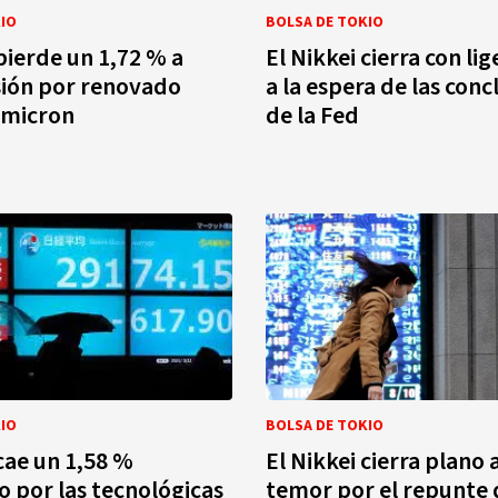
IO
BOLSA DE TOKIO
 pierde un 1,72 % a
El Nikkei cierra con li
sión por renovado
a la espera de las conc
ómicron
de la Fed
IO
BOLSA DE TOKIO
 cae un 1,58 %
El Nikkei cierra plano 
o por las tecnológicas
temor por el repunte d