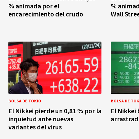
% animada por el
% animada
encarecimiento del crudo
Wall Stre
BOLSA DE TOKIO
BOLSA DE TOK
El Nikkei pierde un 0,81 % por la
El Nikkei
inquietud ante nuevas
arrastrad
variantes del virus