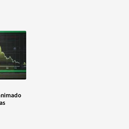
 animado
as