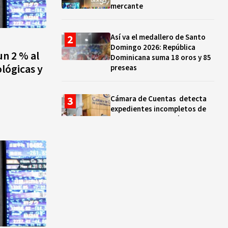
mercante
Así va el medallero de Santo
Domingo 2026: República
un 2 % al
Dominicana suma 18 oros y 85
lógicas y
preseas
Cámara de Cuentas detecta
expedientes incompletos de
operaciones por RD$16,600
millones en MINERD, entre
2019 y 2020
¿Sabes quién es Liranyi
Alonso? La velocista
dominicana que rompió un
récord de casi 30 años
Así va el medallero: RD sube al