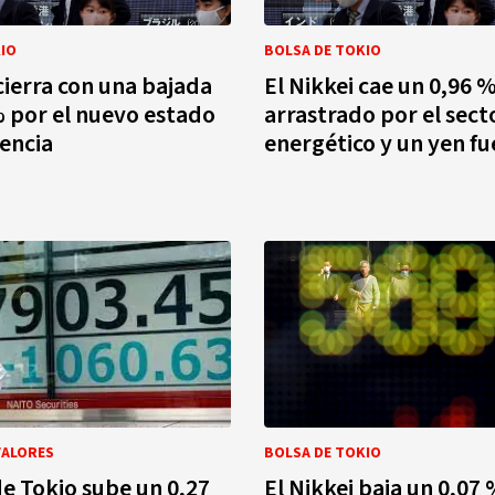
IO
BOLSA DE TOKIO
 cierra con una bajada
El Nikkei cae un 0,96 
% por el nuevo estado
arrastrado por el sect
encia
energético y un yen fu
VALORES
BOLSA DE TOKIO
de Tokio sube un 0,27
El Nikkei baja un 0,07 