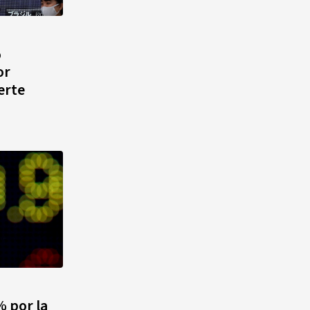
%
or
erte
% por la