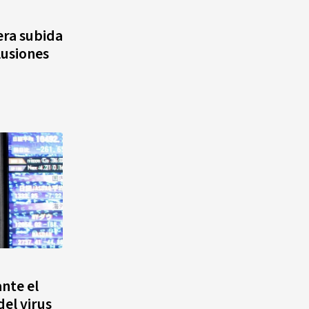
quinto lugar con cinco oros en
la jornada y otro recuperado
gera subida
por apelación
lusiones
¿Quién era Román Ramos? El
empresario que transformó el
comercio moderno en
República Dominicana
ante el
el virus