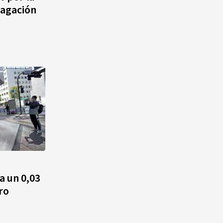
agación
a un 0,03
ero