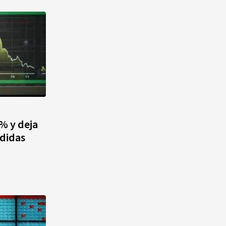
 % y deja
rdidas