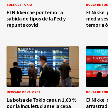
BOLSA DE TOKIO
BOLSA DE TOK
El Nikkei cae por temor a
El Nikkei
subida de tipos de la Fed y
media se
repunte covid
temor a 
MERCADO DE VALORES
BOLSA DE TOK
La bolsa de Tokio cae un 1,63 %
El Nikkei
por la inquietud ante la cepa
arrastrad