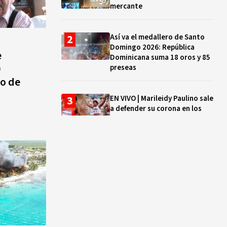
mercante
Así va el medallero de Santo
Domingo 2026: República
e
Dominicana suma 18 oros y 85
0
preseas
do de
EN VIVO | Marileidy Paulino sale
a defender su corona en los
400 metros
Bono a Mil 2026-2027: cómo
consultar si están tus hijos e
hijas en la lista y cuándo
puedes cobrar
¿Qué se celebra hoy en el
mundo? Efemérides del 5 de