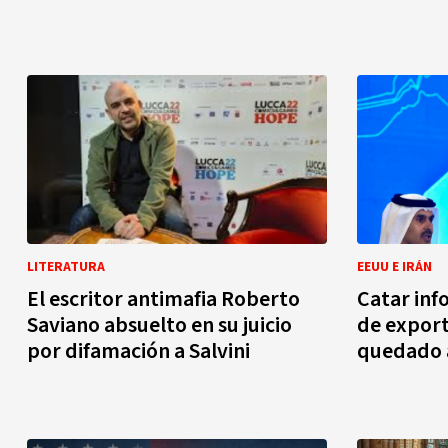
LITERATURA
EEUU E IRÁN
El escritor antimafia Roberto
Catar inf
Saviano absuelto en su juicio
de export
por difamación a Salvini
quedado a