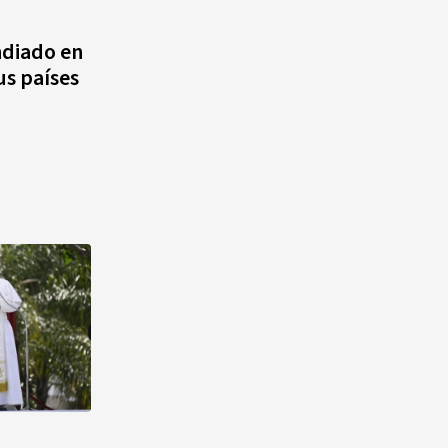
agosto, hechos y
conmemoraciones de esta
ndiado en
fecha
us países