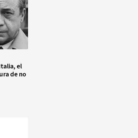
alia, el
tura de no