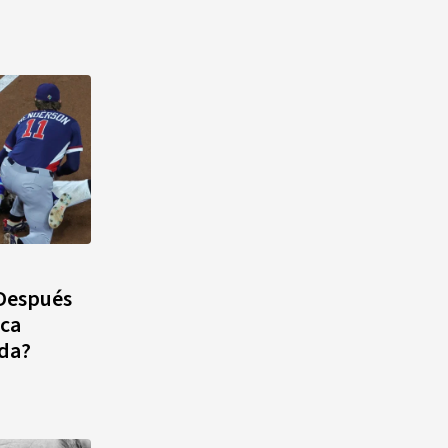
 Después
ica
da?