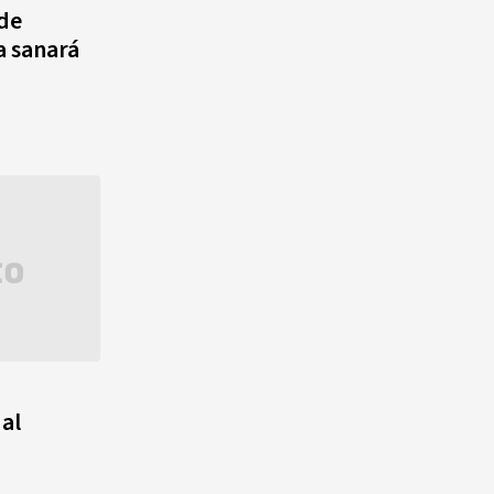
 de
 sanará
 al