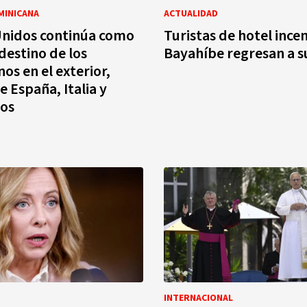
MINICANA
ACTUALIDAD
Unidos continúa como
Turistas de hotel ince
destino de los
Bayahíbe regresan a s
os en el exterior,
e España, Italia y
jos
INTERNACIONAL